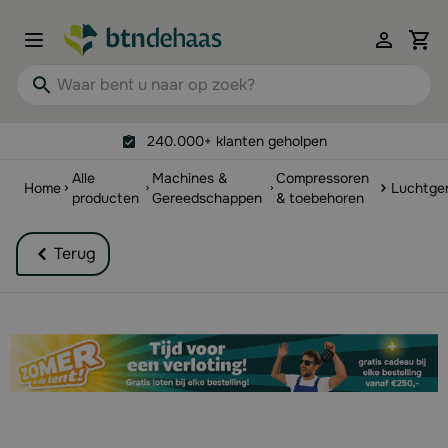
Ga naar de inhoud
View 
Waar bent u naar op zoek?
240.000+ klanten geholpen
Alle
Machines &
Compressoren
Home
Luchtge
producten
Gereedschappen
& toebehoren
Terug