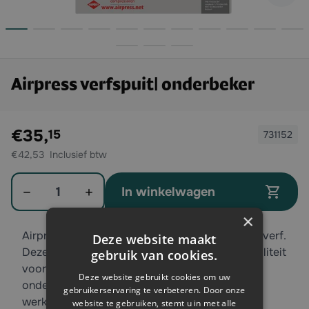
Airpress verfspuit| onderbeker
Exclusief btw:
€35,
15
731152
€42,53
Aantal
In winkelwagen
×
Airpress verfspuit voor eenvoudig werken met verf.
Deze website maakt
Deze metalen uitvoering is van zeer goede kwaliteit
gebruik van cookies.
voor werkzaamheden tot 6 bar, en door de
Deze website gebruikt cookies om uw
onderbeker heeft u veel controle over uw
gebruikerservaring te verbeteren. Door onze
werkzaamheden!
website te gebruiken, stemt u in met alle