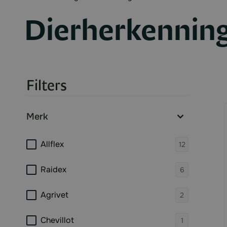
Dierherkennin
Filters
Skip to product list
Merk
filter
products 
Allflex
12
products 
Raidex
6
products 
Agrivet
2
products 
Chevillot
1