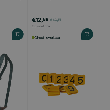
Vanaf
€12,
88
€13,
56
Direct leverbaar