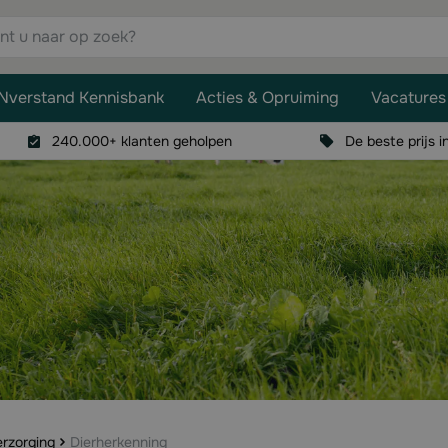
aar op zoek?
Nverstand Kennisbank
Acties & Opruiming
Vacatures
240.000+ klanten geholpen
De beste prijs i
rzorging
Dierherkenning