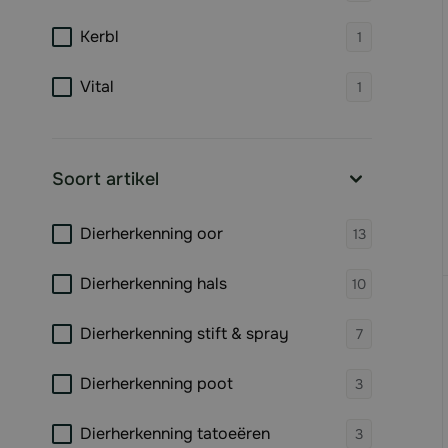
products 
Kerbl
1
products 
Vital
1
Soort artikel
filter
products 
Dierherkenning oor
13
products 
Dierherkenning hals
10
products 
Dierherkenning stift & spray
7
products 
Dierherkenning poot
3
products 
Dierherkenning tatoeëren
3