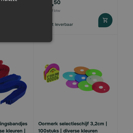
€23,
50
Direct leverbaar
ingsbandjes
Oormerk selectieschijf 3,2cm |
se kleuren |
100stuks | diverse kleuren