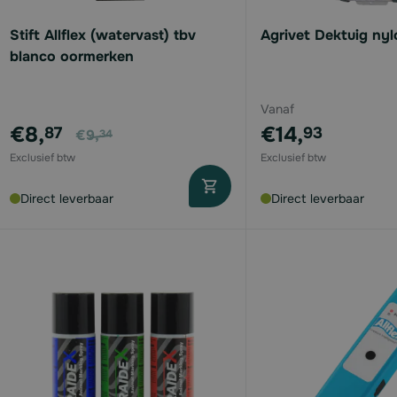
Stift Allflex (watervast) tbv
Agrivet Dektuig nyl
blanco oormerken
Vanaf
Voor
€8,
€14,
87
93
€9,
34
Direct leverbaar
Direct leverbaar