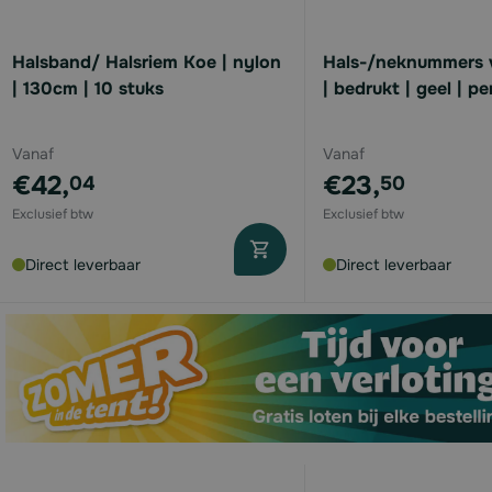
available
Halsband/ Halsriem Koe | nylon
Hals-/neknummers 
| 130cm | 10 stuks
| bedrukt | geel | pe
available
Vanaf
Vanaf
€42,
€23,
04
50
available
Direct leverbaar
Direct leverbaar
available
available
available
available