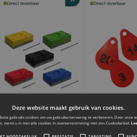
Direct leverbaar
Direct leverbaar
RAIDEX Dekblokken | diverse
Hals-/neknummers 
Deze website maakt gebruik van cookies.
kleuren
| bedrukt | rood | p
site gebruikt cookies om uw gebruikerservaring te verbeteren. Door onze w
n, stemt u in met alle cookies in overeenstemming met ons Cookiebeleid.
Le
Vanaf
IKT NOODZAKELIJK
PRESTATIE
TARGETING
FUNC