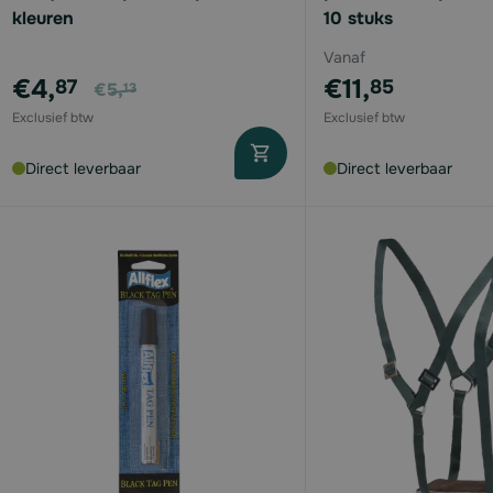
kleuren
10 stuks
Vanaf
Vanaf
€4,
€11,
87
85
€5,
13
Direct leverbaar
Direct leverbaar