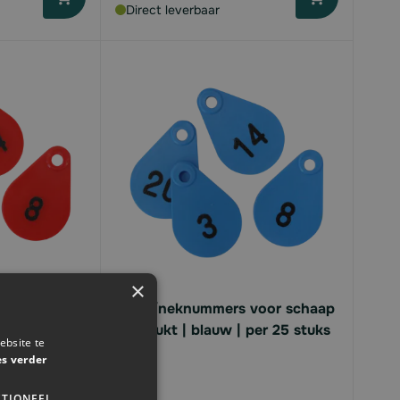
Direct leverbaar
×
voor schaap
Hals-/neknummers voor schaap
er 25 stuks
| bedrukt | blauw | per 25 stuks
ebsite te
es verder
Vanaf
TIONEEL