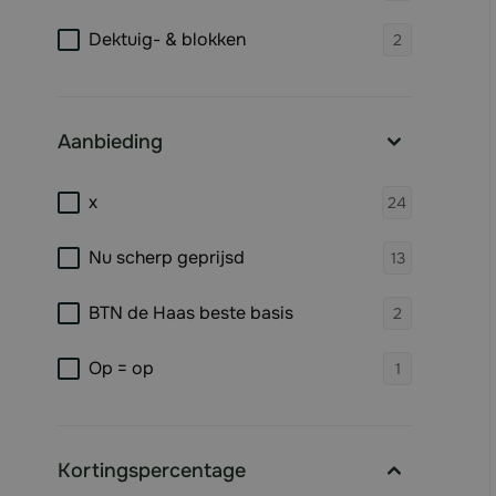
products 
Dektuig- & blokken
2
Aanbieding
filter
products 
x
24
products 
Nu scherp geprijsd
13
products 
BTN de Haas beste basis
2
products 
Op = op
1
Kortingspercentage