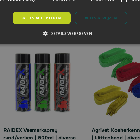
Vanaf
€3,
€23,
66
50
€3,
85
ALLES ACCEPTEREN
ALLES AFWIJZEN
Direct leverbaar
Direct leverbaar
DETAILS WEERGEVEN
RAIDEX Veemerkspray
Agrivet Koeherkenn
rund/varken | 500ml | diverse
| klittenband | diver