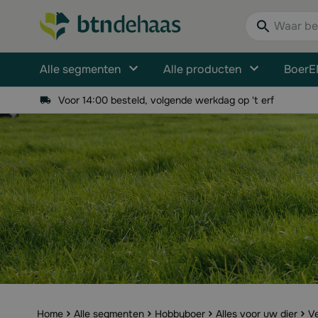
Ga naar de inhoud
Waar bent u n
Alle segmenten
Alle producten
BoerE
Voor 14:00 besteld, volgende werkdag op 't erf
Home
Alle segmenten
Hobbyboer
Alles voor uw dier
Ve