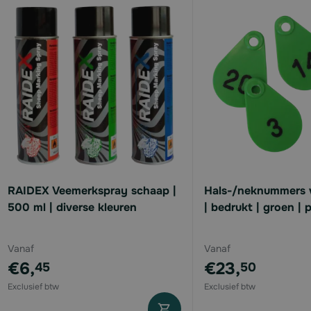
available
available
available
RAIDEX Veemerkspray schaap |
Hals-/neknummers 
available
500 ml | diverse kleuren
| bedrukt | groen | 
available
Vanaf
Vanaf
€6,
€23,
45
50