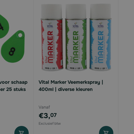
voor schaap
Vital Marker Veemerkspray |
per 25 stuks
400ml | diverse kleuren
Vanaf
€3,
07