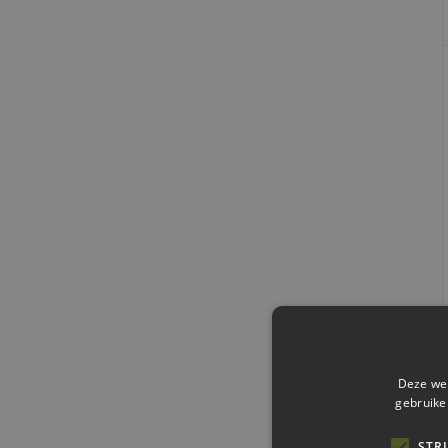
filter
Deze web
gebruike
STR