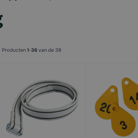
g
Producten
1
-
36
van de
38
available
available
available
available