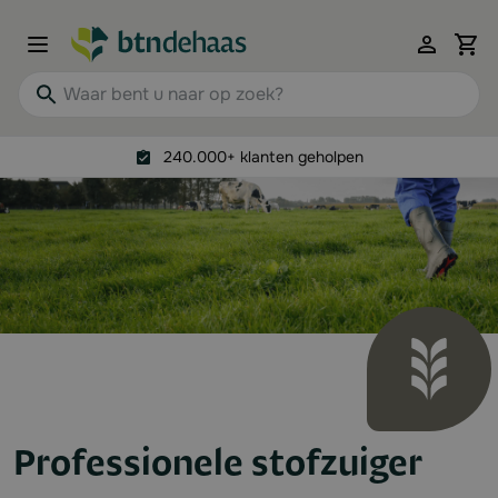
Ga naar de inhoud
View 
Waar bent u naar op zoek?
240.000+ klanten geholpen
Professionele stofzuiger