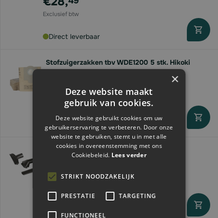
€28,
49
Direct leverbaar
Stofzuigerzakken tbv WDE1200 5 stk. Hikoki
750442
×
€17,
45
Deze website maakt
gebruik van cookies.
Deze website gebruikt cookies om uw
Direct leverbaar
gebruikerservaring te verbeteren. Door onze
website te gebruiken, stemt u in met alle
cookies in overeenstemming met ons
Kärcher Borstelset DN 35 tbv NT
Cookiebeleid.
Lees verder
stof/waterzuiger
€16,
69
STRIKT NOODZAKELIJK
PRESTATIE
TARGETING
Direct leverbaar
FUNCTIONEEL