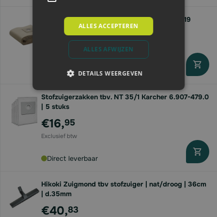
Stofzuigerzakken tbv T15/1 10stks. 6.907.019
ALLES ACCEPTEREN
€28,
49
ALLES AFWIJZEN
Direct leverbaar
DETAILS WEERGEVEN
Stofzuigerzakken tbv. NT 35/1 Karcher 6.907-479.0
| 5 stuks
€16,
95
Direct leverbaar
Hikoki Zuigmond tbv stofzuiger | nat/droog | 36cm
| d.35mm
€40,
83