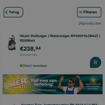
Terug
Filteren
26
producten
Hikoki Stofzuiger / Waterzuiger RP300YDL(WAZ) |
1000Watt
€238,
94
Direct leverbaar