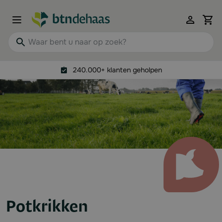
Ga naar de inhoud
View 
Waar bent u naar op zoek?
240.000+ klanten geholpen
Potkrikken