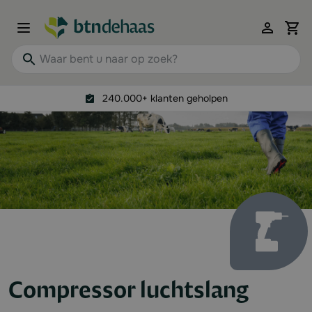
Ga naar de inhoud
View 
Waar bent u naar op zoek?
240.000+ klanten geholpen
Compressor luchtslang