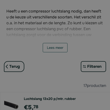
Heeft u een compressor luchtslang nodig, dan heeft
u de keuze uit verschillende soorten. Het verschil zit
o.a. in het materiaal en de lengte. Zo kunt u kiezen uit
een compressor luchtslang pvc of rubber. Een
luchtslang zorgt voor de verbinding tussen uw
compressor en luchtgereedschap. Naast losse
slangen hebben wij ook luchtslanghaspels in het
Lees meer
assortiment.
Terug
Filteren
17
producten
Luchtslang 13x20 p/mtr. rubber
€5,
78