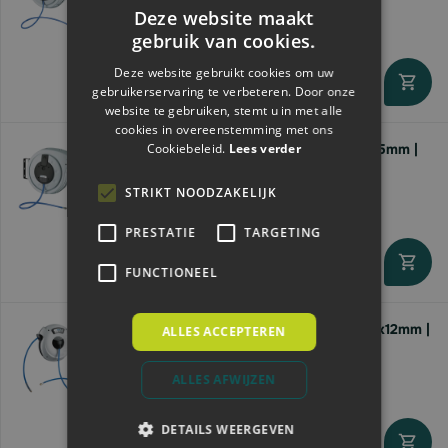
Deze website maakt
€189,
00
gebruik van cookies.
Deze website gebruikt cookies om uw
gebruikerservaring te verbeteren. Door onze
Direct leverbaar
website te gebruiken, stemt u in met alle
cookies in overeenstemming met ons
Cookiebeleid.
Lees verder
Mavel Luchtslanghaspel Mega | 3/8'' | 10x15mm |
20mtr
STRIKT NOODZAKELIJK
€294,
99
PRESTATIE
TARGETING
FUNCTIONEEL
Direct leverbaar
Mavel Luchtslanghaspel Compact | 1/4'' | 8x12mm |
ALLES ACCEPTEREN
12mtr
€169,
ALLES AFWIJZEN
00
DETAILS WEERGEVEN