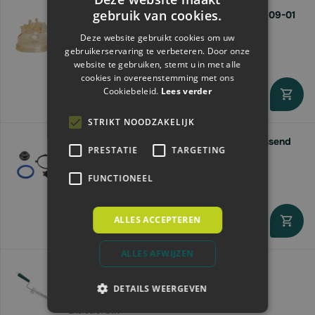
gebruik van cookies.
Melkklauw kap 360cc passend Delaval 905609-01
TF360 Harmony
Deze website gebruikt cookies om uw
€33,
75
gebruikerservaring te verbeteren. Door onze
website te gebruiken, stemt u in met alle
cookies in overeenstemming met ons
Cookiebeleid.
Lees verder
Direct leverbaar
STRIKT NOODZAKELIJK
Reparatie set tbv. melkmeter | 3-delig | passend
PRESTATIE
TARGETING
Delaval
€27,
17
FUNCTIONEEL
ALLES ACCEPTEREN
Direct leverbaar
ALLES AFWIJZEN
Kerbl Borstel voor tepelvoering | 50cm
€5,
DETAILS WEERGEVEN
79