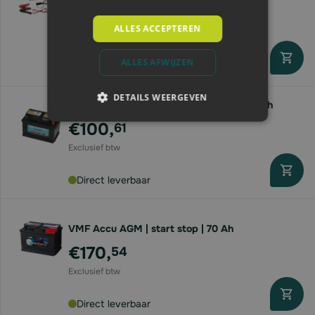
€92,
53
ALLES ACCEPTEREN
ALLES AFWIJZEN
Direct leverbaar
DETAILS WEERGEVEN
VMF Accu 57113 | Green System | 12V/72Ah
€100,
61
Direct leverbaar
VMF Accu AGM | start stop | 70 Ah
€170,
54
Direct leverbaar