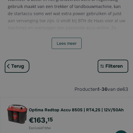
gebruik maakt van een trekker of landbouwmachine, kan
de startaccu soms wel wat extra power gebruiken of juist
aan vervanging toe zijn. U vindt bij BTN de Haas voor al uw
machines en voertuigen een passende accu online. Zo
hebben wij sterke
startaccu's
om zelfs de grootste en
zwaarste machines weer aan de praat te krijgen!
Lees meer
Daarnaast bent u bij ons ook aan het juiste adres voor de
aankoop van een accu voor o.a. auto, vrachtwagen, boot,
camper, brommer en zitmaaier. Bekijk direct ons ruime
Terug
Filteren
aanbod en vindt uw accu online.
Producten
1
-
36
van de
63
Optima Redtop Accu 850S | RT4,2S | 12V/50Ah
€163,
15