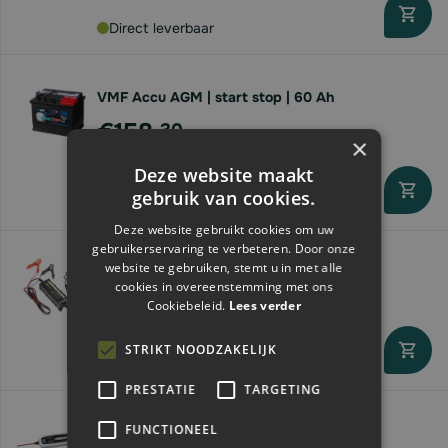
Direct leverbaar
VMF Accu AGM | start stop | 60 Ah
€158,
30
×
Deze website maakt
gebruik van cookies.
Direct leverbaar
Deze website gebruikt cookies om uw
gebruikerservaring te verbeteren. Door onze
Acculader / druppellader | 6-12V / 1Ah
website te gebruiken, stemt u in met alle
€31,
cookies in overeenstemming met ons
11
Cookiebeleid.
Lees verder
STRIKT NOODZAKELIJK
Direct leverbaar
PRESTATIE
TARGETING
CTEK Acculader MXS3.8 | druppellader |
FUNCTIONEEL
12V/3,8Ah