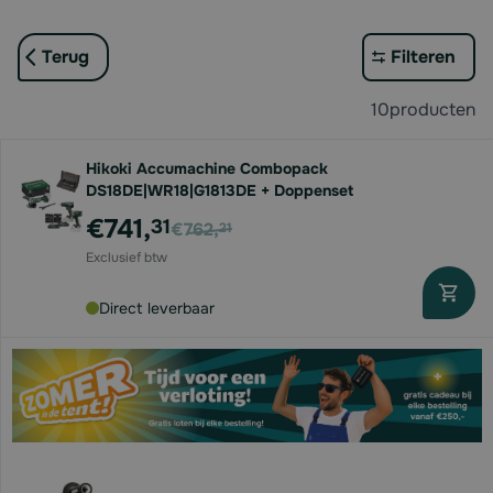
Terug
Filteren
10
producten
Hikoki Accumachine Combopack
DS18DE|WR18|G1813DE + Doppenset
Voor
€741,
31
€762,
21
Direct leverbaar