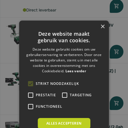
Direct leverbaar
×
Hikoki Accuboormachine DS18DE(W2Z) | 18V
Deze website maakt
€144,
96
gebruik van cookies.
Deze website gebruikt cookies om uw
gebruikerservaring te verbeteren. Door onze
Direct leverbaar
website te gebruiken, stemt u in met alle
cookies in overeenstemming met ons
Hikoki Accumachine Combopack KC18DE(WLZ) |
Cookiebeleid.
Lees verder
18V/4Ah | 2x accu
STRIKT NOODZAKELIJK
€494,
88
PRESTATIE
TARGETING
FUNCTIONEEL
Direct leverbaar
ALLES ACCEPTEREN
Hikoki Accuboormachine DS18DF(WCZ) | 18V/2.0ah