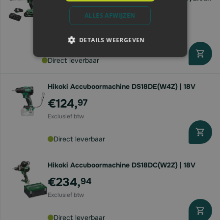
| 2x accu
ALLES AFWIJZEN
€152,
85
DETAILS WEERGEVEN
Direct leverbaar
Hikoki Accuboormachine DS18DE(W4Z) | 18V
€124,
97
Direct leverbaar
Hikoki Accuboormachine DS18DC(W2Z) | 18V
€234,
94
Direct leverbaar