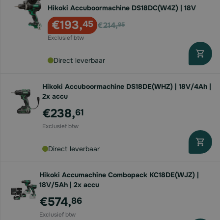
Hikoki Accuboormachine DS18DC(W4Z) | 18V
Voor
€193,
45
€214,
95
Direct leverbaar
Hikoki Accuboormachine DS18DE(WHZ) | 18V/4Ah |
2x accu
€238,
61
Direct leverbaar
Hikoki Accumachine Combopack KC18DE(WJZ) |
18V/5Ah | 2x accu
€574,
86