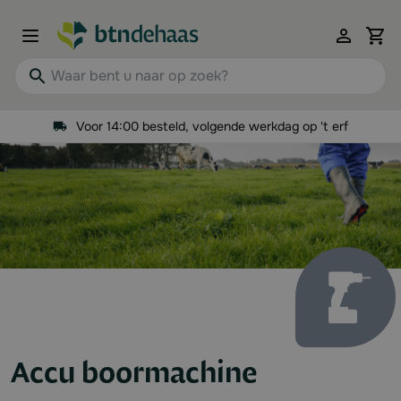
Ga naar de inhoud
View 
Waar bent u naar op zoek?
Voor 14:00 besteld, volgende werkdag op 't erf
Accu boormachine