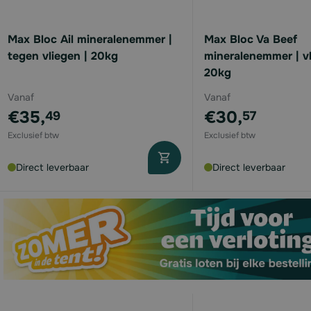
available
Max Bloc Ail mineralenemmer |
Max Bloc Va Beef
tegen vliegen | 20kg
mineralenemmer | vl
available
20kg
available
Vanaf
Vanaf
€35,
€30,
49
57
available
available
Direct leverbaar
Direct leverbaar
available