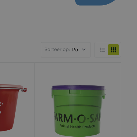
Sorteer op:
Lijst
Foto-tabel