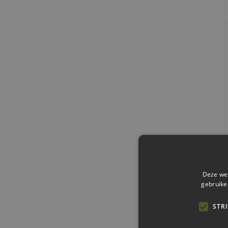
Deze web
gebruike
STR