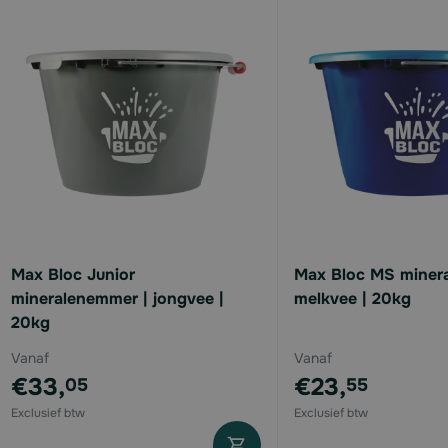
available
available
available
available
Max Bloc Junior
Max Bloc MS miner
mineralenemmer | jongvee |
melkvee | 20kg
20kg
Vanaf
Vanaf
€33,
€23,
05
55