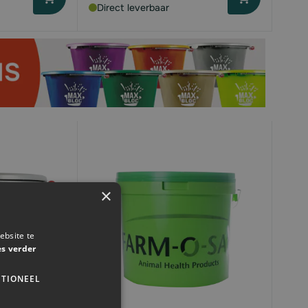
Direct leverbaar
×
ebsite te
es verder
TIONEEL