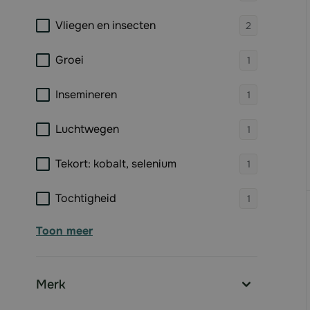
products 
Vliegen en insecten
2
products 
Groei
1
products 
Insemineren
1
products 
Luchtwegen
1
products 
Tekort: kobalt, selenium
1
products 
Tochtigheid
1
Toon meer
Merk
filter