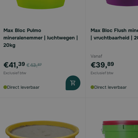
Max Bloc Pulmo
Max Bloc Flush mi
mineralenemmer | luchtwegen |
| vruchtbaarheid | 
20kg
Vanaf
Voor
€41,
€39,
39
89
€43,
57
Direct leverbaar
Direct leverbaar