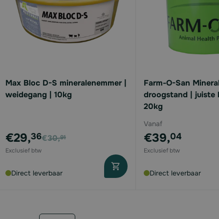
Max Bloc D-S mineralenemmer |
Farm-O-San Miner
weidegang | 10kg
droogstand | juiste 
20kg
Vanaf
Voor
€29,
€39,
36
04
€30,
91
Direct leverbaar
Direct leverbaar