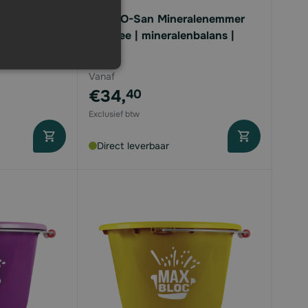
alenemmer |
Farm-O-San Mineralenemmer
rundvee | mineralenbalans |
20kg
Vanaf
€34,
40
Direct leverbaar