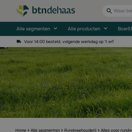
Ga naar de inhoud
Waar bent u n
Alle segmenten
Alle producten
BoerE
Voor 14:00 besteld, volgende werkdag op 't erf
Home
Alle segmenten
Rundveehouderij
Alles voor rund