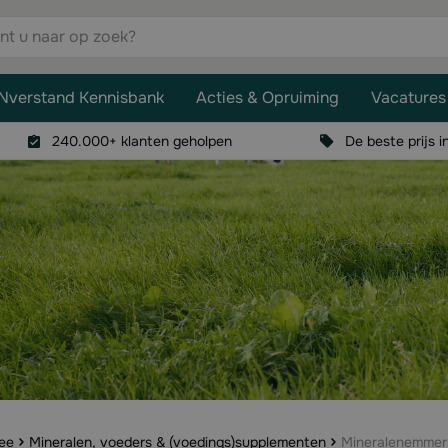
aar op zoek?
Nverstand Kennisbank
Acties & Opruiming
Vacatures
240.000+ klanten geholpen
De beste prijs i
vee
Mineralen, voeders & (voedings)supplementen
Mineralenemmer