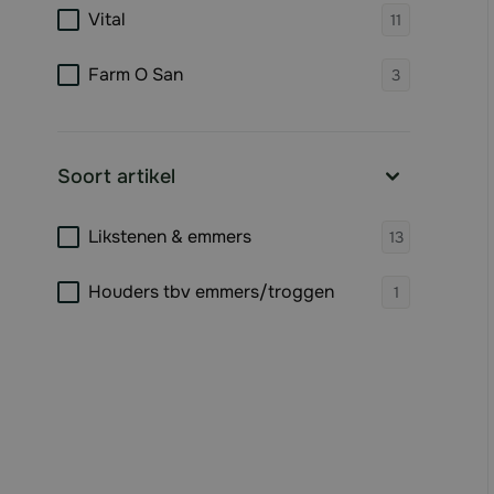
products 
Vital
11
products 
Farm O San
3
Soort artikel
filter
products 
Likstenen & emmers
13
products 
Houders tbv emmers/troggen
1