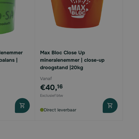
alenemmer
Max Bloc Close Up
balans |
mineralenemmer | close-up
droogstand |20kg
Vanaf
€40,
16
Direct leverbaar