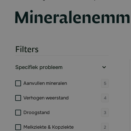
Mineralenemm
Filters
Skip to product list
Specifiek probleem
filter
products 
Aanvullen mineralen
5
products 
Verhogen weerstand
4
products 
Droogstand
3
products 
Melkziekte & Kopziekte
2