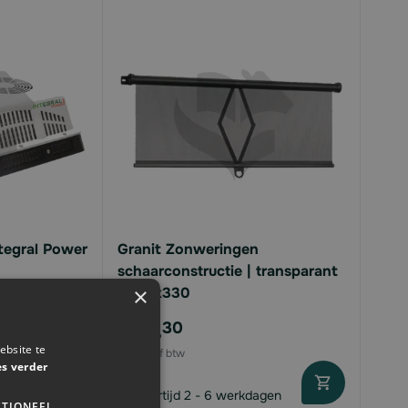
ntegral Power
Granit Zonweringen
schaarconstructie | transparant
×
| 700x330
€72,
30
ebsite te
es verder
agen
Levertijd 2 - 6 werkdagen
TIONEEL