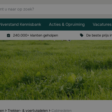
aar op zoek?
Nverstand Kennisbank
Acties & Opruiming
Vacatures
240.000+ klanten geholpen
De beste prijs i
len
Trekker- & voertuigdelen
Cabinedelen