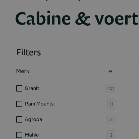
Cabine & voer
Filters
Skip to product list
Merk
filter
products 
Granit
101
products 
Ram Mounts
11
products 
Agropa
2
products 
Mahle
2