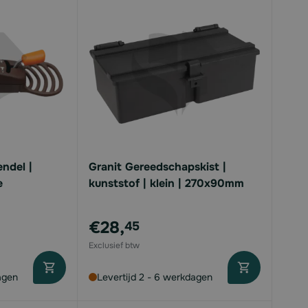
endel |
Granit Gereedschapskist |
e
kunststof | klein | 270x90mm
€28,
45
agen
Levertijd 2 - 6 werkdagen