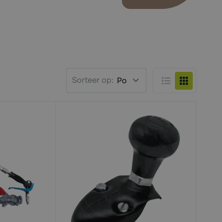
Sorteer op:
Lijst
Foto-tabel