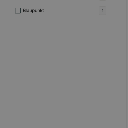
products 
Blaupunkt
1