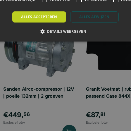
ALLES ACCEPTEREN
ALLES AFWIJZEN
DETAILS WEERGEVEN
Sanden Airco-compressor | 12V
Granit Voetmat | rub
| poelie 132mm | 2 groeven
passend Case 844XL
€449,
€87,
56
81