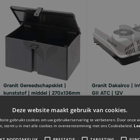
Granit Gereedschapskist |
Granit Dakairco | I
kunststof | middel | 270x136mm
GII ATC | 12V
Deze website maakt gebruik van cookies.
€32,
€3.878,
35
00
site gebruikt cookies om uw gebruikerservaring te verbeteren. Door onze w
n, stemt u in met alle cookies in overeenstemming met ons Cookiebeleid.
Le
Levertijd 2 - 6 werkdagen
Levertijd 2 - 6 werkd
IKT NOODZAKELIJK
PRESTATIE
TARGETING
FUNC