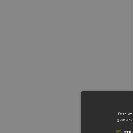
Deze web
gebruike
STR