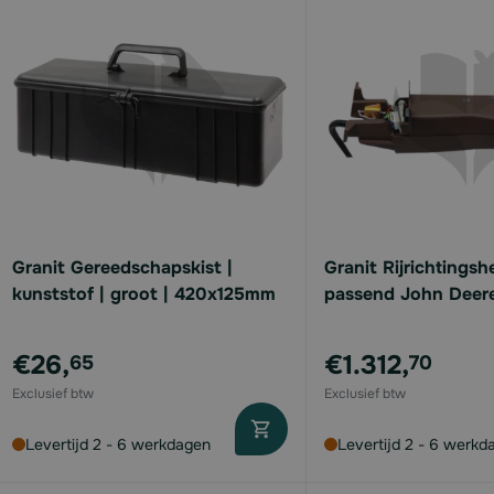
Granit Gereedschapskist |
Granit Rijrichtingsh
kunststof | groot | 420x125mm
passend John Deer
€26,
€1.312,
65
70
Levertijd 2 - 6 werkdagen
Levertijd 2 - 6 werkd