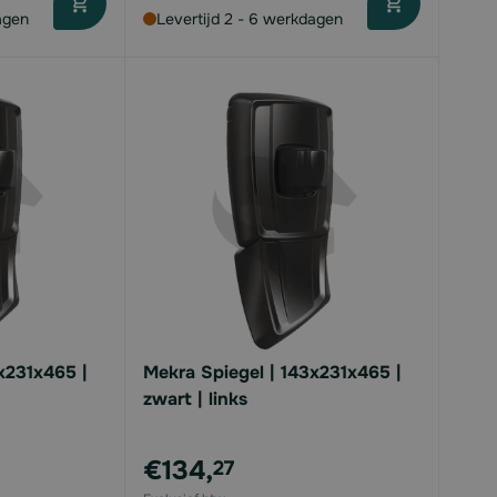
agen
Levertijd 2 - 6 werkdagen
x231x465 |
Mekra Spiegel | 143x231x465 |
zwart | links
€134,
27