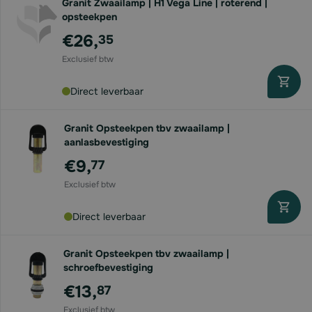
Granit Zwaailamp | H1 Vega Line | roterend |
opsteekpen
€26,
35
Direct leverbaar
Granit Opsteekpen tbv zwaailamp |
aanlasbevestiging
€9,
77
Direct leverbaar
Granit Opsteekpen tbv zwaailamp |
schroefbevestiging
€13,
87