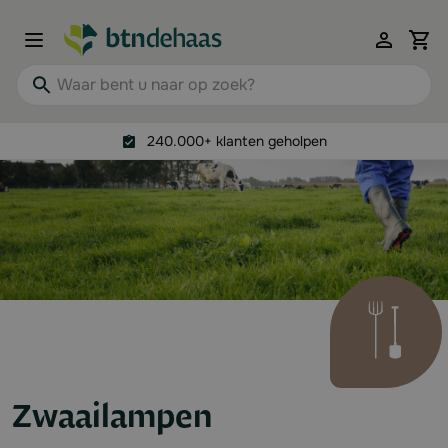
Ga naar de inhoud
View 
Waar bent u naar op zoek?
240.000+ klanten geholpen
Zwaailampen