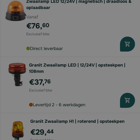
Zwaailamp LED 12/24V | magnetisch | draadloos &
oplaadbaar
Vanaf
€76,
60
Direct leverbaar
Granit Zwaailamp LED | 12/24V | opsteekpen |
108mm
€37,
76
Levertijd 2 - 6 werkdagen
Granit Zwaailamp H1 | roterend | opsteekpen
€29,
44