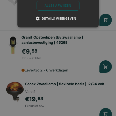
€44,
56
ALLES AFWIJZEN
DETAILS WEERGEVEN
Levertijd 2 - 6 werkdagen
Granit Opsteekpen tbv zwaailamp |
aanlasbevestiging | 45268
€9,
58
Levertijd 2 - 6 werkdagen
Sacex Zwaailamp | flexibele basis | 12/24 volt
Vanaf
€19,
63