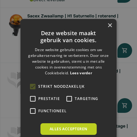
Sacex Zwaailamp | H1 Saturnello | roterend |
opsteekpen
×
€33,
05
Deze website maakt
gebruik van cookies.
Deze website gebruikt cookies om uw
Levertijd 2 - 6 werkdagen
gebruikerservaring te verbeteren. Door onze
website te gebruiken, stemt u in met alle
cookies in overeenstemming met ons
Sacex Zwaailamp LED | Vega Line | roterend |
Cookiebeleid.
Lees verder
opsteekpen
€94,
15
STRIKT NOODZAKELIJK
PRESTATIE
TARGETING
Levertijd 2 - 6 werkdagen
FUNCTIONEEL
Granit Zwaailamp LED | 12/24V | vaste montage |
ALLES ACCEPTEREN
108mm