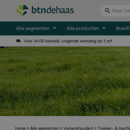
Ga naar de inhoud
Waar bent u n
Alle segmenten
Alle producten
BoerE
Voor 14:00 besteld, volgende werkdag op 't erf
Home
Alle segmenten
Varkenshouderij
Trekker- & mach