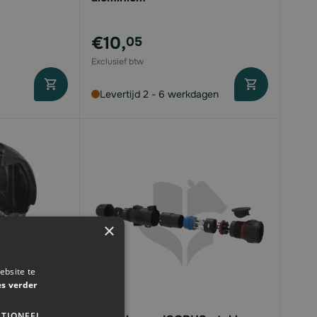
€10,
05
Levertijd 2 - 6 werkdagen
×
ebsite te
es verder
TIONEEL