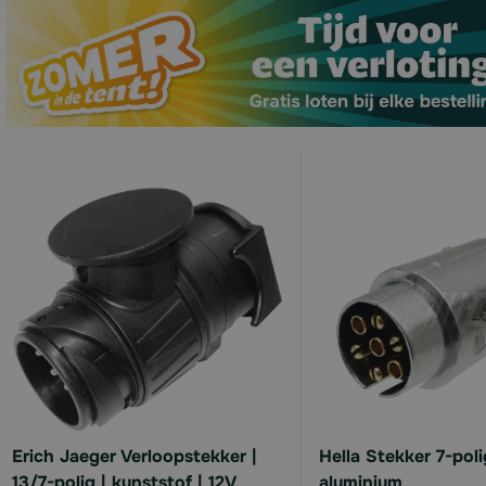
Erich Jaeger Verloopstekker |
Hella Stekker 7-poli
13/7-polig | kunststof | 12V
aluminium