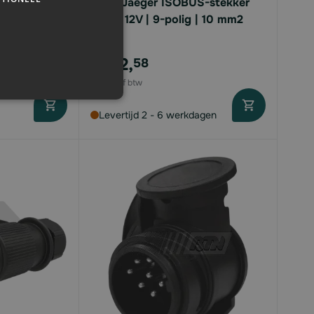
-polig |
Erich Jaeger ISOBUS-stekker
(IBIC) 12V | 9-polig | 10 mm2
€162,
58
Levertijd 2 - 6 werkdagen