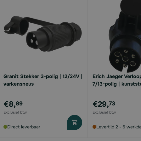
available
available
available
available
Granit Stekker 3-polig | 12/24V |
Erich Jaeger Verloo
varkensneus
7/13-polig | kunstst
€8,
€29,
89
73
Direct leverbaar
Levertijd 2 - 6 werkd