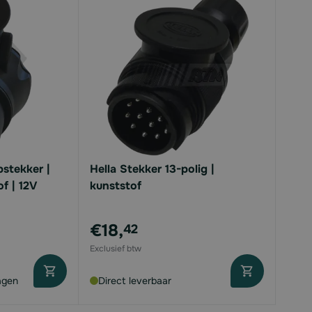
pstekker |
Hella Stekker 13-polig |
of | 12V
kunststof
€18,
42
agen
Direct leverbaar