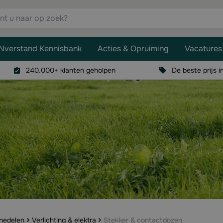
aar op zoek?
Nverstand Kennisbank
Acties & Opruiming
Vacatures
240.000+ klanten geholpen
De beste prijs i
inedelen
Verlichting & elektra
Stekker & contactdozen