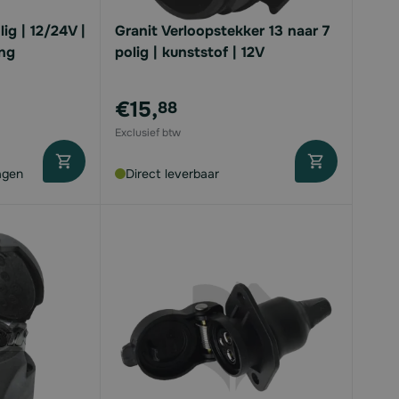
ig | 12/24V |
Granit Verloopstekker 13 naar 7
ing
polig | kunststof | 12V
€15,
88
agen
Direct leverbaar