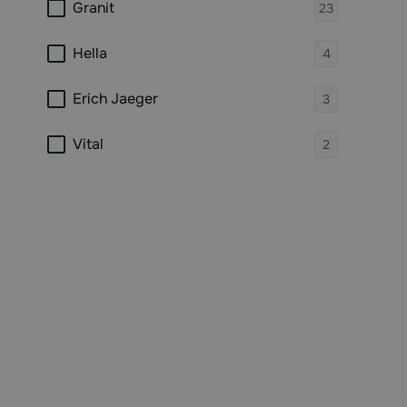
products 
Granit
23
products 
Hella
4
products 
Erich Jaeger
3
products 
Vital
2