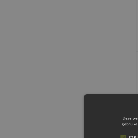
Deze web
gebruike
STR