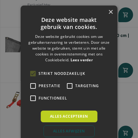
×
Deze website maakt
Direct leverbaar
gebruik van cookies.
Konvox Aanhangwagen gaasnet | 250 x 450 cm |
Deze website gebruikt cookies om uw
zwart
gebruikerservaring te verbeteren. Door onze
website te gebruiken, stemt u in met alle
€55,
65
cookies in overeenstemming met ons
Cookiebeleid.
Lees verder
STRIKT NOODZAKELIJK
Direct leverbaar
PRESTATIE
TARGETING
Kerbl Spanband ergonomisch ratel/haken
|50mm|8mtr | 5T |rood
FUNCTIONEEL
Vanaf
€12,
83
ALLES ACCEPTEREN
ALLES AFWIJZEN
Direct leverbaar