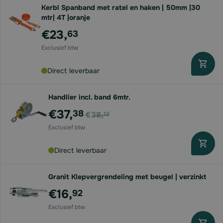
Kerbl Spanband met ratel en haken | 50mm |30
mtr| 4T |oranje
€23,
63
Direct leverbaar
Handlier incl. band 6mtr.
Voor
€37,
38
€38,
12
Direct leverbaar
Granit Klepvergrendeling met beugel | verzinkt
€16,
92