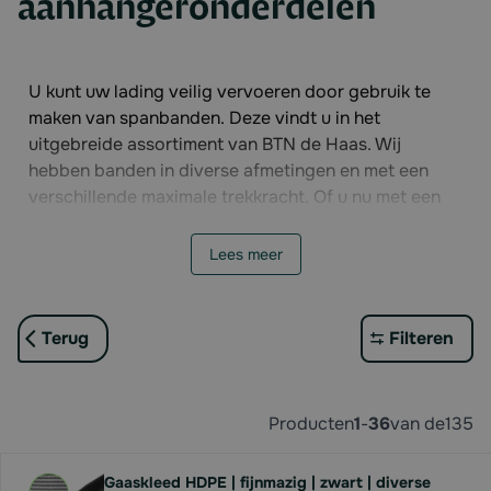
aanhangeronderdelen
U kunt uw lading veilig vervoeren door gebruik te
maken van spanbanden. Deze vindt u in het
uitgebreide assortiment van BTN de Haas. Wij
hebben banden in diverse afmetingen en met een
verschillende maximale trekkracht. Of u nu met een
kleine laadkar rijdt, of met een aanhanger vol
strobalen de weg op gaat, wij hebben passende
Lees meer
spanbanden. Zo komt uw lading altijd veilig aan op
de plaats van bestemming!
Terug
Filteren
Producten
1
-
36
van de
135
Gaaskleed HDPE | fijnmazig | zwart | diverse