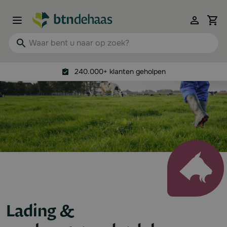
Ga naar de inhoud
View 
Waar bent u naar op zoek?
240.000+ klanten geholpen
Lading &