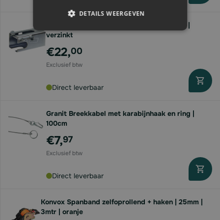
DETAILS WEERGEVEN
Granit Disselslot universeel tbv aanhanger |
verzinkt
€22,
00
Direct leverbaar
Granit Breekkabel met karabijnhaak en ring |
100cm
€7,
97
Direct leverbaar
Konvox Spanband zelfoprollend + haken | 25mm |
3mtr | oranje