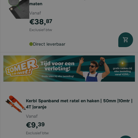
maten
Vanaf
€38,
87
Direct leverbaar
Kerbl Spanband met ratel en haken | 50mm |10mtr |
4T |oranje
Vanaf
€9,
39