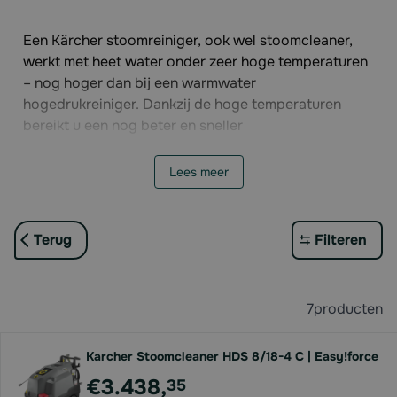
Een Kärcher stoomreiniger, ook wel stoomcleaner,
werkt met heet water onder zeer hoge temperaturen
– nog hoger dan bij een warmwater
hogedrukreiniger. Dankzij de hoge temperaturen
bereikt u een nog beter en sneller
reinigingsresultaat.
Een stoomreiniger of stoomcleaner heeft een
Lees meer
temperatuurbereik van 80 tot 155 graden Celsius.
Hardnekkig en klevend vuil, zoals olie en vet, laat
hierdoor nog gemakkelijker los, waardoor de
Terug
Filteren
werksnelheid vele malen hoger ligt. Een bijkomend
voordeel van de hoge temperatuur, is het gebruik
van minder reinigingsmiddel. Zo bent u nog
7
producten
milieuvriendelijker én efficiënter!
BTN de Haas adviseert u graag bij de aankoop van
Karcher Stoomcleaner HDS 8/18-4 C | Easy!force
een Kärcher stoomreiniger of stoomcleaner
.
€3.438,
35