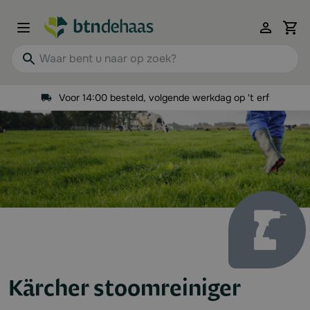
Ga naar de inhoud
View 
Waar bent u naar op zoek?
Voor 14:00 besteld, volgende werkdag op 't erf
Kärcher stoomreiniger