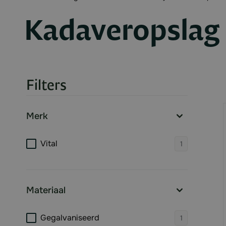
Kadaveropslag
Filters
Skip to product list
Merk
filter
products 
Vital
1
Materiaal
filter
products 
Gegalvaniseerd
1