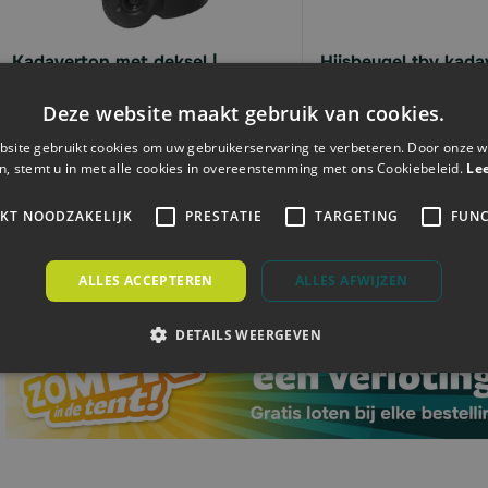
available
Kadaverton met deksel |
Hijsbeugel tbv kada
verrijdbaar | 240 liter
84x35cm
Deze website maakt gebruik van cookies.
site gebruikt cookies om uw gebruikerservaring te verbeteren. Door onze w
Vanaf
n, stemt u in met alle cookies in overeenstemming met ons Cookiebeleid.
Le
€322,
€58,
74
83
available
IKT NOODZAKELIJK
PRESTATIE
TARGETING
FUNC
available
Direct leverbaar
Direct leverbaar
ALLES ACCEPTEREN
ALLES AFWIJZEN
DETAILS WEERGEVEN