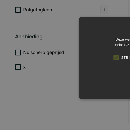
products 
Polyethyleen
1
Aanbieding
Deze web
filter
gebruike
products 
Nu scherp geprijsd
1
STR
products 
x
1