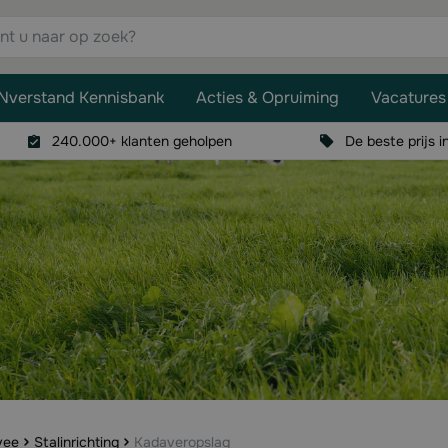
aar op zoek?
Nverstand Kennisbank
Acties & Opruiming
Vacatures
240.000+ klanten geholpen
De beste prijs i
vee
Stalinrichting
Kadaveropslag