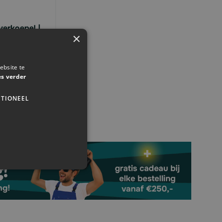
verkoepel |
×
ebsite te
es verder
TIONEEL