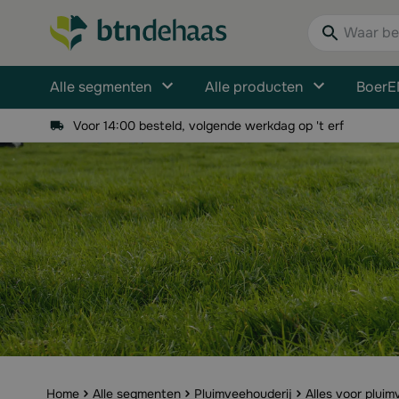
Ga naar de inhoud
Waar bent u n
Alle segmenten
Alle producten
BoerE
Voor 14:00 besteld, volgende werkdag op 't erf
Home
Alle segmenten
Pluimveehouderij
Alles voor pluim