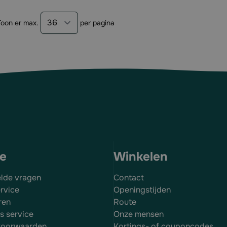
Toon er max.
per pagina
ce
Winkelen
elde vragen
Contact
rvice
Openingstijden
ren
Route
es service
Onze mensen
voorwaarden
Kortings- of couponcodes