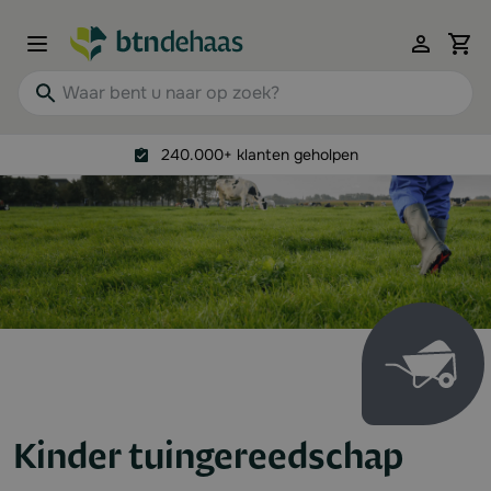
Ga naar de inhoud
View 
Waar bent u naar op zoek?
240.000+ klanten geholpen
Kinder tuingereedschap