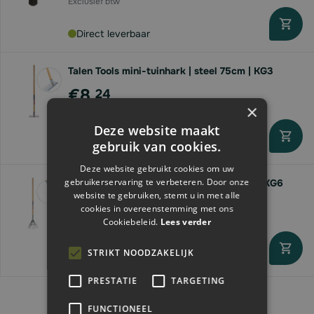
Direct leverbaar
Talen Tools mini-tuinhark | steel 75cm | KG3
€8,
24
×
Deze website maakt
gebruik van cookies.
Direct leverbaar
Deze website gebruikt cookies om uw
gebruikerservaring te verbeteren. Door onze
Talen Tools mini-gazonhark | steel 75cm | KG6
website te gebruiken, stemt u in met alle
€8,
24
cookies in overeenstemming met ons
Cookiebeleid.
Lees verder
STRIKT NOODZAKELIJK
Direct leverbaar
PRESTATIE
TARGETING
FUNCTIONEEL