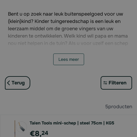
Bent u op zoek naar leuk buitenspeelgoed voor uw
(klein)kind? Kinder tuingereedschap is een leuk en
leerzaam middel om de groene vingers van uw
kinderen te ontwikkelen. Welk kind wil papa en mama
nou niet helpen in de tuin? Als u voor uzelf een schep
en een hark heeft gekocht om te werken in de tuin,
kan uw kind enthousiast aan de slag met zijn of haar
Lees meer
eigen kinder tuingereedschap. En zeg nou zelf, vele
handen maken licht werk! Bij BTN de haas vindt u een
zeer uitgebreid assortiment kinder tuingereedschap.
Terug
Filteren
Van een speelgoed bladblazer tot een metalen mini-
hark. Uw kind zal het fantastisch vinden om te helpen
met zijn of haar eigen tuinaccessoires!
5
producten
Talen Tools mini-schep | steel 75cm | KG5
€8,
24