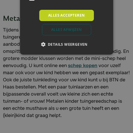
ALLES ACCEPTEREN
Metalen kinder tuingereedschap
Tijdens zonnige dagen kan ons metalen kinder
ALLES AFWIJZEN
tuingereedschap uitstekend gebruikt worden. Het
aanbod van BTN de Haas is erg breed. Voor het
DETAILS WEERGEVEN
omspitten van grond is de mini-schoffel super handig. En
grotere modder klussen worden met de mini-schep heel
eenvoudig. U kunt online een
schep kopen
voor uzelf
maar ook voor uw kind hebben we een gepast exemplaar!
Ook de juiste tuinkleding voor uw kind kunt u bij BTN de
Haas bestellen. Met een paar tuinlaarzen en een
bijpassende overall voelt uw kleine zich een echte
tuinman- of vrouw! Metalen kinder tuingereedschap is
een echte musthave als u een grote tuin heeft en een
(klein)kind dat graag helpt.