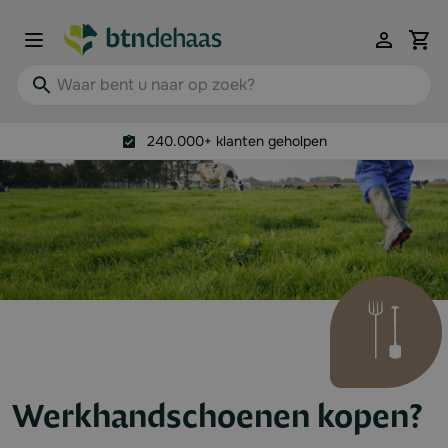
Ga naar de inhoud
View 
Waar bent u naar op zoek?
240.000+ klanten geholpen
Werkhandschoenen kopen?