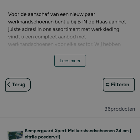
Voor de aanschaf van een nieuw paar
werkhandschoenen bent u bij BTN de Haas aan het
juiste adres! In ons assortiment met werkkleding
vindt u een compleet aanbod met
werkhandschoenen voor elke sector. Wij hebben
diverse merken, materialen, kleuren en maten, zodat
iedereen de passende handschoen kan vinden.
Lees meer
Profiteer van scherpe prijzen en staffelkortingen,
bestel uw werkhandschoenen eenvoudig en snel
online.
Terug
Filteren
36
producten
Semperguard Xpert Melkershandschoenen 24 cm |
nitrile poedervrij