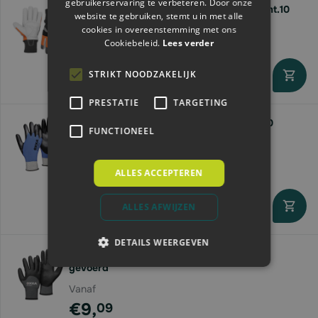
gebruikerservaring te verbeteren. Door onze
Husqvarna Werkhandschoen Functional | mt.10
website te gebruiken, stemt u in met alle
cookies in overeenstemming met ons
€27,
76
Cookiebeleid.
Lees verder
STRIKT NOODZAKELIJK
Levertijd 2 - 6 werkdagen
PRESTATIE
TARGETING
Oxxa Werkhandschoen | X-Pro-Dry 51-300
FUNCTIONEEL
Vanaf
€6,
60
ALLES ACCEPTEREN
ALLES AFWIJZEN
Direct leverbaar
DETAILS WEERGEVEN
Oxxa Werkhandschoen | X-Frost 51-860 |
gevoerd
Vanaf
€9,
09