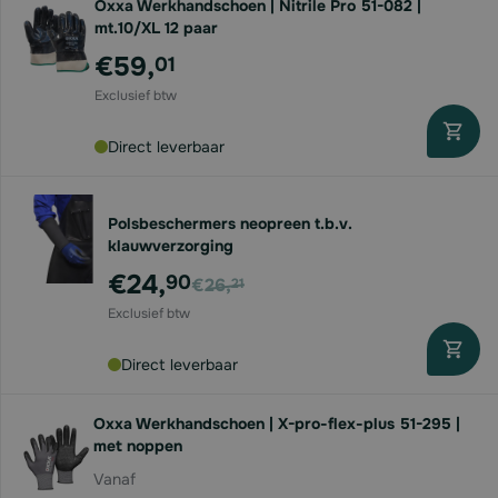
Oxxa Werkhandschoen | Nitrile Pro 51-082 |
mt.10/XL 12 paar
€59,
01
Direct leverbaar
Polsbeschermers neopreen t.b.v.
klauwverzorging
Voor
€24,
90
€26,
21
Direct leverbaar
Oxxa Werkhandschoen | X-pro-flex-plus 51-295 |
met noppen
Vanaf