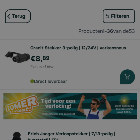
Terug
Filteren
Producten
1
-
36
van de
53
Granit Stekker 3-polig | 12/24V | varkensneus
€8,
89
Direct leverbaar
Erich Jaeger Verloopstekker | 7/13-polig |