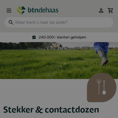
Ga naar de inhoud
View 
Waar bent u naar op zoek?
240.000+ klanten geholpen
Stekker & contactdozen