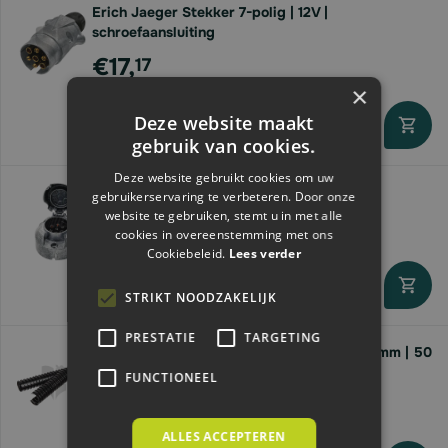
Erich Jaeger Stekker 7-polig | 12V |
schroefaansluiting
€17,
17
×
Deze website maakt
Levertijd 2 - 6 werkdagen
gebruik van cookies.
Deze website gebruikt cookies om uw
Granit Stekkerdoos 7-polig | aluminium
gebruikerservaring te verbeteren. Door onze
website te gebruiken, stemt u in met alle
€8,
63
cookies in overeenstemming met ons
Cookiebeleid.
Lees verder
STRIKT NOODZAKELIJK
Direct leverbaar
PRESTATIE
TARGETING
Granit Flexibele buis | 2-delig | NW10 | 13.5mm | 50
meter
FUNCTIONEEL
€7,
13
ALLES ACCEPTEREN