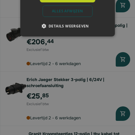
Levertijd 2 - 6 werkdagen
ALLES AFWIJZEN
Erich Jaeger ISOBUS-stekker (IBIC) 12V | 9-polig |
DETAILS WEERGEVEN
16 mm2
€206,
44
Levertijd 2 - 6 werkdagen
Erich Jaeger Stekker 3-polig | 6/24V |
schroefaansluiting
€25,
85
Levertijd 2 - 6 werkdagen
Granit Kroonsteentjes 12-polig | tbv kabel tot