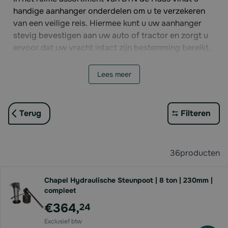
handige aanhanger onderdelen om u te verzekeren
van een veilige reis. Hiermee kunt u uw aanhanger
stevig bevestigen aan uw auto of tractor en zorgt u
ervoor dat uw vracht intact zijn bestemming bereikt.
Bovendien vindt u bij ons netten om uw lading goed
te verzekeren tijdens de rit. Van koppelingen
Lees meer
tot
spatborden aanhanger
, u vindt alle aanhanger
onderdelen die u nodig heeft in onze winkel.
Terug
Filteren
36
producten
Chapel Hydraulische Steunpoot | 8 ton | 230mm |
compleet
€364,
24