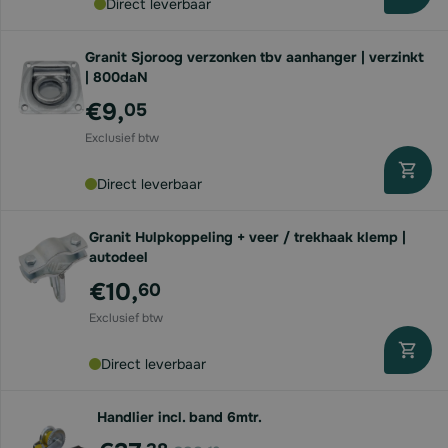
Direct leverbaar
Granit Sjoroog verzonken tbv aanhanger | verzinkt
| 800daN
€9,
05
Direct leverbaar
Granit Hulpkoppeling + veer / trekhaak klemp |
autodeel
€10,
60
Direct leverbaar
Handlier incl. band 6mtr.
Voor