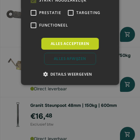
STRIKT NOODZAKELIJK
Aanlas Trekoog plat | 25 ton
PRESTATIE
TARGETING
€46,
08
FUNCTIONEEL
Direct leverbaar
ALLES ACCEPTEREN
Handlier tbv staalkabel | trekkracht max. 750kg
ALLES AFWIJZEN
€67,
15
DETAILS WEERGEVEN
Direct leverbaar
Granit Steunpoot 48mm | 150kg | 600mm
€16,
48
Direct leverbaar