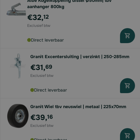
Albe Kogelkoppeling dissel Ø50mm| tbv
aanhanger 800kg
€32,
12
Direct leverbaar
Granit Excentersluiting | verzinkt | 250-285mm
€31,
69
Direct leverbaar
Granit Wiel tbv neuswiel | metaal | 225x70mm
€39,
16