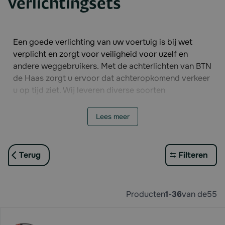
verlichtingsets
Een goede verlichting van uw voertuig is bij wet
verplicht en zorgt voor veiligheid voor uzelf en
andere weggebruikers. Met de achterlichten van BTN
de Haas zorgt u ervoor dat achteropkomend verkeer
u op tijd ziet. Wij leveren diverse soorten
achterlichten. Naast gewone lampen hebben we
onder andere kentekenverlichting en een complete
Lees meer
verlichtingsbalk. Bekijk direct alle lampen in ons
assortiment achterlichten!
Terug
Filteren
Producten
1
-
36
van de
55