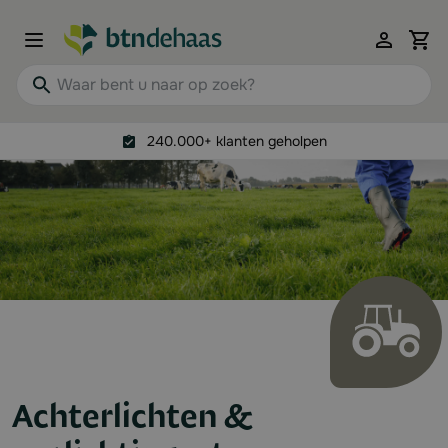
Ga naar de inhoud
View 
Waar bent u naar op zoek?
240.000+ klanten geholpen
Achterlichten &