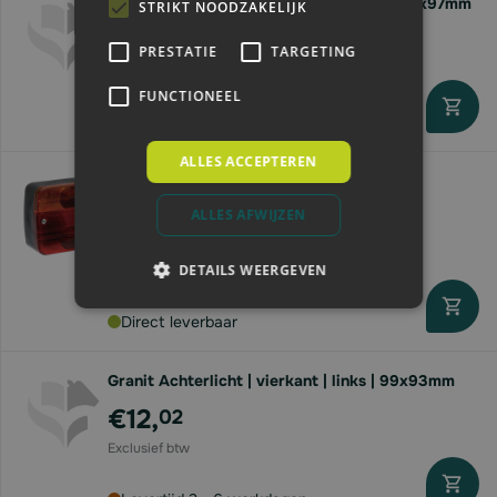
Granit Achterlicht | vierkant | rechts | 104x97mm
STRIKT NOODZAKELIJK
€3,
19
PRESTATIE
TARGETING
FUNCTIONEEL
Levertijd 2 - 6 werkdagen
ALLES ACCEPTEREN
Granit Achterlicht vierkant | schroef |
links/rechts
ALLES AFWIJZEN
€3,
19
DETAILS WEERGEVEN
Direct leverbaar
Granit Achterlicht | vierkant | links | 99x93mm
€12,
02