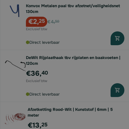
Konvox Metalen paal tbv afzetnet/veiligheidsnet
130cm
Voor
€2,
25
€4,
50
Direct leverbaar
DeWit Rijplaathaak tbv rijplaten en baakvoeten |
120cm
€36,
40
Direct leverbaar
Afzetketting Rood-Wit | Kunststof | 6mm | 5
meter
€13,
25