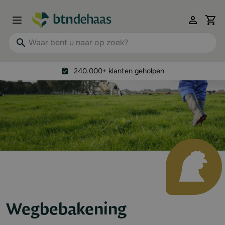
Ga naar de inhoud
View 
Waar bent u naar op zoek?
240.000+ klanten geholpen
Wegbebakening