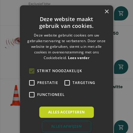
×
Leverdatum 11 november 2026
Deze website maakt
gebruik van cookies.
Afzetketting Rood-Wit | Kunststof | 6mm | 50
Deze website gebruikt cookies om uw
meter
gebruikerservaring te verbeteren. Door onze
website te gebruiken, stemt u in met alle
€104,
41
cookies in overeenstemming met ons
Cookiebeleid.
Lees verder
STRIKT NOODZAKELIJK
Levertijd 2 - 6 werkdagen
PRESTATIE
TARGETING
Konvox Verkeerskegel 50 cm | oranje met witte
band
FUNCTIONEEL
Vanaf
€12,
99
ALLES ACCEPTEREN
ALLES AFWIJZEN
Direct leverbaar