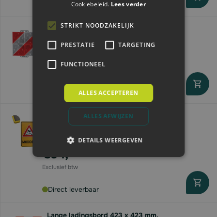
Levertijd 2 - 6 werkdagen
Cookiebeleid.
Lees verder
STRIKT NOODZAKELIJK
Granit Waarschuwingsbord | linkswijzend |
285x285 |reflector
PRESTATIE
TARGETING
€27,
52
FUNCTIONEEL
Levertijd 2 - 6 werkdagen
ALLES ACCEPTEREN
ALLES AFWIJZEN
Modderbord Officieel | retroreflecterend |
40x60cm | geel
DETAILS WEERGEVEN
Vanaf
€54,
92
Direct leverbaar
Lange ladingsbord 423 x 423 mm.