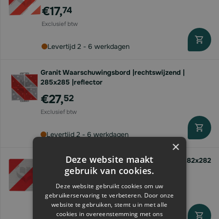
€17,
74
Levertijd 2 - 6 werkdagen
Granit Waarschuwingsbord |rechtswijzend |
285x285 |reflector
€27,
52
Levertijd 2 - 6 werkdagen
×
Deze website maakt
Granit Waarschuwingsbord | links/rechts | 282x282
gebruik van cookies.
| 2-zijdig
€32,
38
Deze website gebruikt cookies om uw
gebruikerservaring te verbeteren. Door onze
website te gebruiken, stemt u in met alle
cookies in overeenstemming met ons