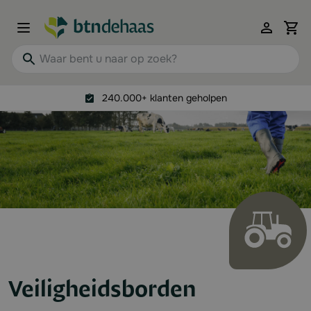
Ga naar de inhoud
View 
Waar bent u naar op zoek?
240.000+ klanten geholpen
Veiligheidsborden