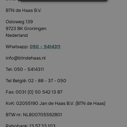
BTN de Haas B.V.
Osloweg 139
9723 BK Groningen
Nederland
Whatsapp:
050 - 5414311
info@btndehaas.nl
Tel: 050 - 5414311
Tel België: 02 - 88 - 37 - 050
Fax: 0031 (0) 50 542 13 87
KvK: 02055190 Jan de Haas B.V. (BTN de Haas)
BTW nr: NL800705592B01
Rabobank: 13.57.33.103