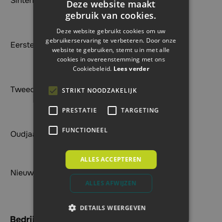
Sinterklaas
december
Gesloten
Deze website maakt
2026
gebruik van cookies.
Deze website gebruikt cookies om uw
25
gebruikerservaring te verbeteren. Door onze
Eerste kerstdag
december
Gesloten
website te gebruiken, stemt u in met alle
2026
cookies in overeenstemming met ons
Cookiebeleid.
Lees verder
26
Tweede kerstdag
december
Gesloten
STRIKT NOODZAKELIJK
2026
PRESTATIE
TARGETING
31
FUNCTIONEEL
Oudjaarsdag
december
8:00-12:00
2026
ALLES ACCEPTEREN
1 januari
Nieuwjaarsdag
Gesloten
2027
ALLES AFWIJZEN
DETAILS WEERGEVEN
Bedrijfsgegevens: