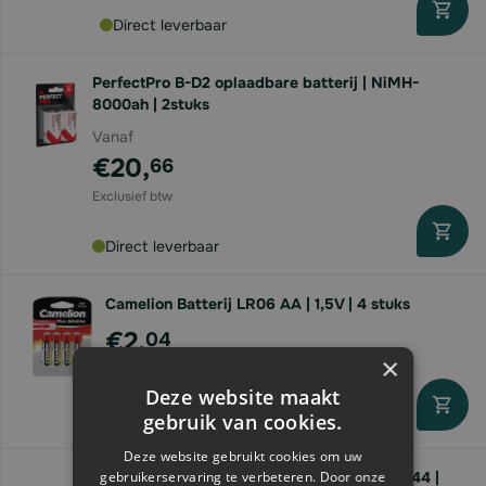
Direct leverbaar
PerfectPro B-D2 oplaadbare batterij | NiMH-
8000ah | 2stuks
Vanaf
€20,
66
Direct leverbaar
Camelion Batterij LR06 AA | 1,5V | 4 stuks
€2,
04
×
Deze website maakt
gebruik van cookies.
Direct leverbaar
Deze website gebruikt cookies om uw
gebruikerservaring te verbeteren. Door onze
Kerbl LED Zaklamp ProFire 1800 | accu | IP44 |