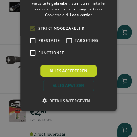
website te gebruiken, stemt u in met alle
1800lm
cookies in overeenstemming met ons
€22,
58
Cookiebeleid.
Lees verder
STRIKT NOODZAKELIJK
Direct leverbaar
PRESTATIE
TARGETING
Zaklamp LED | 2x D-batterij | 7u
FUNCTIONEEL
€24,
45
ALLES ACCEPTEREN
Direct leverbaar
ALLES AFWIJZEN
DETAILS WEERGEVEN
Camelion Batterij 6LR61 | 9V | 1 stuks
€2,
61
Direct leverbaar