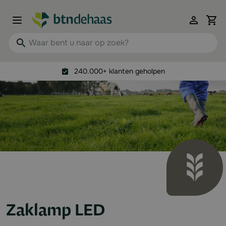
Ga naar de inhoud
View 
Waar bent u naar op zoek?
240.000+ klanten geholpen
Zaklamp LED