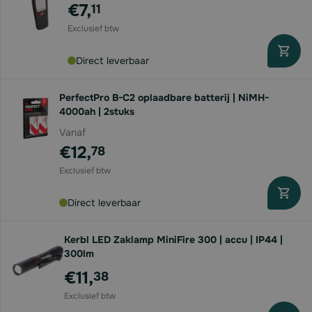
€7,
11
Direct leverbaar
PerfectPro B-C2 oplaadbare batterij | NiMH-
4000ah | 2stuks
Vanaf
€12,
78
Direct leverbaar
Kerbl LED Zaklamp MiniFire 300 | accu | IP44 |
300lm
€11,
38