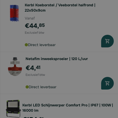
Kerbl Koeborstel / Veeborstel halfrond |
22x50x9cm
Vanaf
€44,
85
Direct leverbaar
Netafim inweeksproeier | 120 L/uur
€4,
41
Direct leverbaar
Kerbl LED Schijnwerper Comfort Pro | IP67 | 100W |
16000 lm
Voor