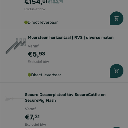
€154,
61
€162,
75
Direct leverbaar
Muursteun horizontaal | RVS | diverse maten
Vanaf
€5,
93
Direct leverbaar
Secure Doseerpistool tbv SecureCattle en
SecurePig Flash
Vanaf
€7,
31