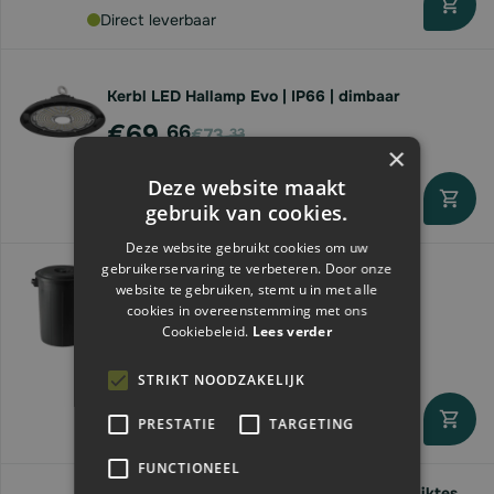
Direct leverbaar
Kerbl LED Hallamp Evo | IP66 | dimbaar
Vanaf
€69,
66
€73,
33
×
Deze website maakt
gebruik van cookies.
Direct leverbaar
Deze website gebruikt cookies om uw
gebruikerservaring te verbeteren. Door onze
website te gebruiken, stemt u in met alle
Kerbl Voerton met deksel | 70 liter
cookies in overeenstemming met ons
Vanaf
Cookiebeleid.
Lees verder
€26,
61
STRIKT NOODZAKELIJK
PRESTATIE
TARGETING
Direct leverbaar
FUNCTIONEEL
Voetketting verzinkt | 25 meter | diverse diktes