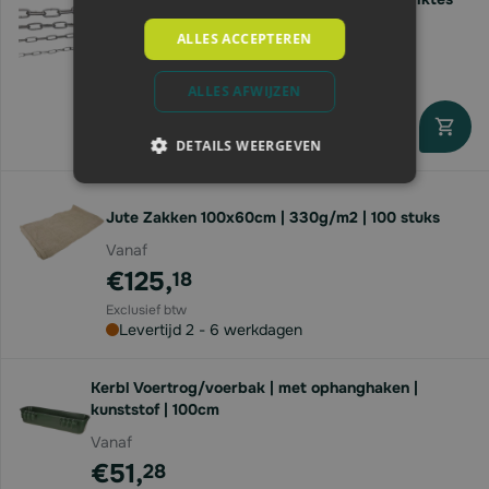
Vanaf
ALLES ACCEPTEREN
€19,
05
ALLES AFWIJZEN
Direct leverbaar
DETAILS WEERGEVEN
Jute Zakken 100x60cm | 330g/m2 | 100 stuks
Vanaf
€125,
18
Levertijd 2 - 6 werkdagen
Kerbl Voertrog/voerbak | met ophanghaken |
kunststof | 100cm
Vanaf
€51,
28