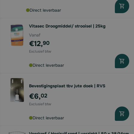
Direct leverbaar
Vitasec Droogmiddel/ strooisel | 25kg
Vanaf
€12,
90
Direct leverbaar
Bevestigingsplaat tbv jute doek | RVS
€6,
02
Direct leverbaar
Voerkorf / Hooiruif rond | verzinkt | 50 x 38/14cm