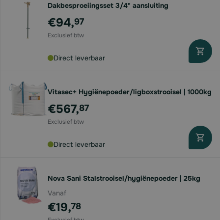
Dakbesproeiingsset 3/4" aansluiting
Voor
€94,
97
Direct leverbaar
Vitasec+ Hygiënepoeder/ligboxstrooisel | 1000kg
€567,
87
Direct leverbaar
Nova Sani Stalstrooisel/hygiënepoeder | 25kg
Vanaf
€19,
78