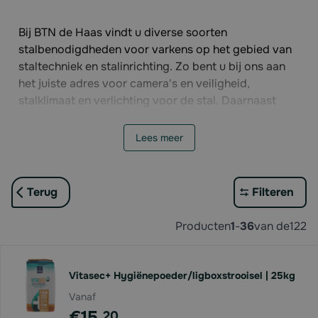
Bij BTN de Haas vindt u diverse soorten
stalbenodigdheden voor varkens op het gebied van
staltechniek en stalinrichting. Zo bent u bij ons aan
het juiste adres voor camera's en veiligheid,
stalklimaat en verlichting voor de stal. Daarnaast
hebben wij ook een ruim assortiment met
stalgereedschap, zoals kruiwagens, vorken,
Lees meer
scheppen ect. In onze categorie met
bevestigingsmaterialen vindt u de juiste
benodigdheden om stalinrichting, afleidingsmateriaal
Terug
Filteren
of hokafscheidingen te bevestigen.
Producten
1
-
36
van de
122
Zoekt u stalbenodigdheden voor uw kraamhok?
Bekijk dan onze categorie met
biggenhuisvesting
. En
ook voor
opdrijfmiddelen
bent u bij ons aan het
Vitasec+ Hygiënepoeder/ligboxstrooisel | 25kg
juiste adres.
Vanaf
€15,
20