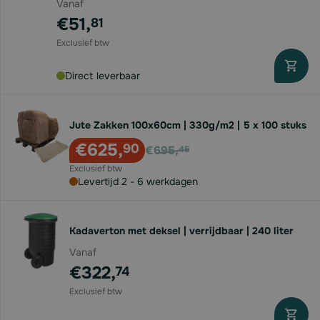
Vanaf
€51,
81
Direct leverbaar
Jute Zakken 100x60cm | 330g/m2 | 5 x 100 stuks
Voor
€625,
90
€695,
45
Levertijd 2 - 6 werkdagen
Kadaverton met deksel | verrijdbaar | 240 liter
Vanaf
€322,
74