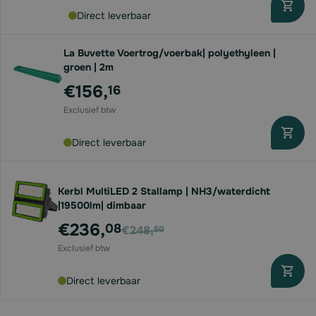
Direct leverbaar
La Buvette Voertrog/voerbak| polyethyleen |
groen | 2m
€156,
16
Direct leverbaar
Kerbl MultiLED 2 Stallamp | NH3/waterdicht
|19500lm| dimbaar
Voor
€236,
08
€248,
50
Direct leverbaar