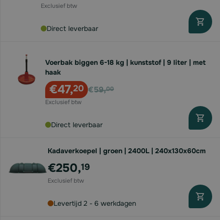
Direct leverbaar
Voerbak biggen 6-18 kg | kunststof | 9 liter | met
haak
Voor
€47,
20
€59,
00
Direct leverbaar
Kadaverkoepel | groen | 2400L | 240x130x60cm
€250,
19
Levertijd 2 - 6 werkdagen