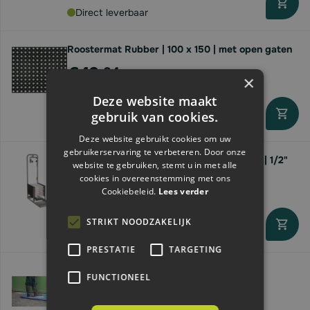
Direct leverbaar
Roostermat Rubber | 100 x 150 | met open gaten
€42,
04
×
Deze website maakt
gebruik van cookies.
Direct leverbaar
Deze website gebruikt cookies om uw
gebruikerservaring te verbeteren. Door onze
Laarzenreiniger met schraapbeugel | RVS | 1/2"
website te gebruiken, stemt u in met alle
cookies in overeenstemming met ons
€133,
31
Cookiebeleid.
Lees verder
STRIKT NOODZAKELIJK
Direct leverbaar
PRESTATIE
TARGETING
Ontsmettingsmat | tbv laarzen/ schoenen |
FUNCTIONEEL
85x60x3cm | blauw
€49,
26