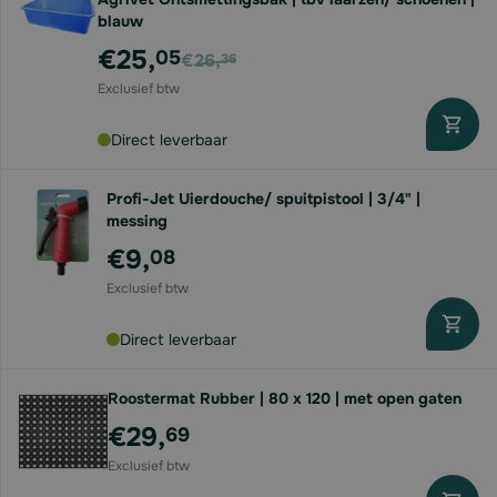
blauw
Voor
€25,
05
€26,
36
Direct leverbaar
Profi-Jet Uierdouche/ spuitpistool | 3/4" |
messing
€9,
08
Direct leverbaar
Roostermat Rubber | 80 x 120 | met open gaten
€29,
69