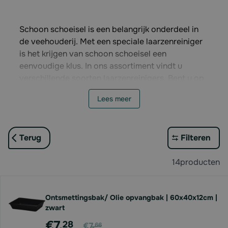
Schoon schoeisel is een belangrijk onderdeel in
de veehouderij. Met een speciale laarzenreiniger
is het krijgen van schoon schoeisel een
eenvoudige klus. In ons assortiment vindt u
verschillende soorten laarzenreinigers. Bent u op
zoek naar goede schoeisel? Bekijk dan eens ons
Lees meer
assortiment met
werkschoenen en werklaarzen
.
Terug
Filteren
14
producten
Ontsmettingsbak/ Olie opvangbak | 60x40x12cm |
zwart
Voor
€7,
28
€7,
66