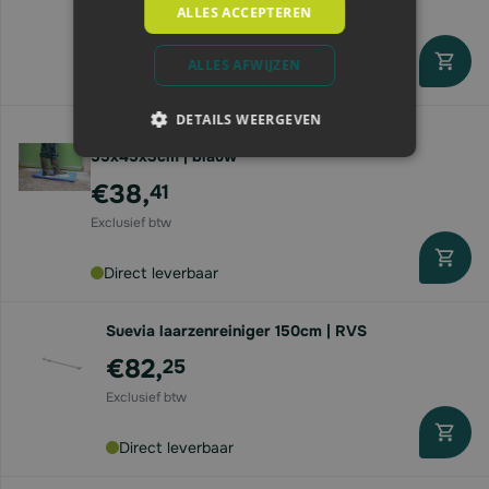
ALLES ACCEPTEREN
ALLES AFWIJZEN
Direct leverbaar
DETAILS WEERGEVEN
Ontsmettingsmat | tbv laarzen/ schoenen |
55x45x3cm | blauw
€38,
41
Direct leverbaar
Suevia laarzenreiniger 150cm | RVS
€82,
25
Direct leverbaar