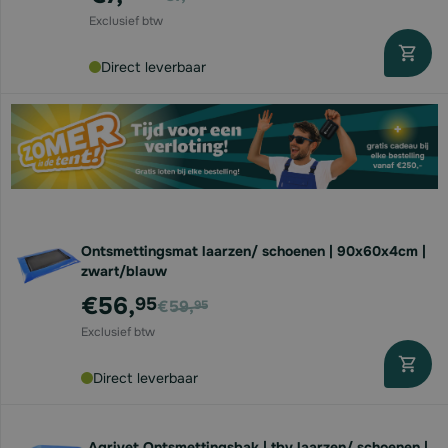
Direct leverbaar
Ontsmettingsmat laarzen/ schoenen | 90x60x4cm |
zwart/blauw
Voor
€56,
95
€59,
95
Direct leverbaar
Agrivet Ontsmettingsbak | tbv laarzen/ schoenen |