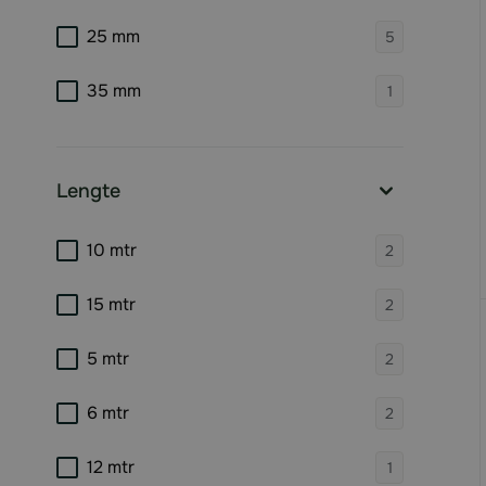
products 
25 mm
5
products 
35 mm
1
Lengte
filter
products 
10 mtr
2
products 
15 mtr
2
products 
5 mtr
2
products 
6 mtr
2
products 
12 mtr
1