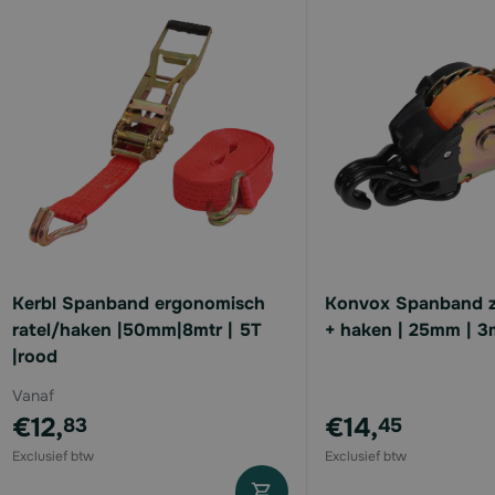
available
available
available
available
available
Kerbl Spanband ergonomisch
Konvox Spanband ze
ratel/haken |50mm|8mtr | 5T
+ haken | 25mm | 3m
|rood
Vanaf
€12,
€14,
83
45