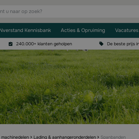
aar op zoek?
Nverstand Kennisbank
Acties & Opruiming
Vacatures
240.000+ klanten geholpen
De beste prijs i
& machinedelen
Lading & aanhangeronderdelen
Spanbanden