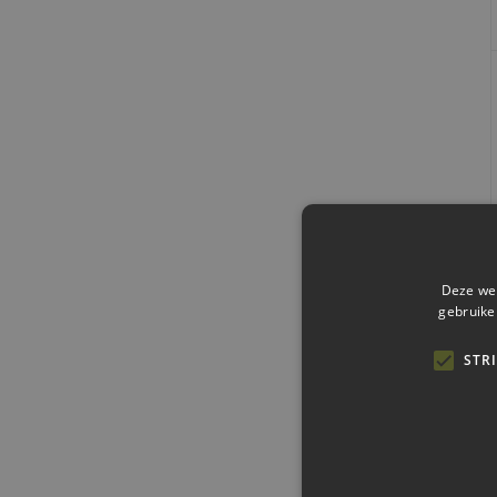
Deze web
gebruike
STR