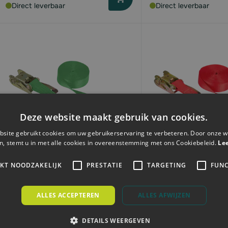
Direct leverbaar
Direct leverbaar
Deze website maakt gebruik van cookies.
site gebruikt cookies om uw gebruikerservaring te verbeteren. Door onze w
n, stemt u in met alle cookies in overeenstemming met ons Cookiebeleid.
Le
IKT NOODZAKELIJK
PRESTATIE
TARGETING
FUNC
Kerbl Spanband met ratel en
Kerbl Spanband met
haken | 50mm | 18mtr | 4T
haken | 50mm |10 mt
ALLES ACCEPTEREN
ALLES AFWIJZEN
|groen
rood
Vanaf
Vanaf
DETAILS WEERGEVEN