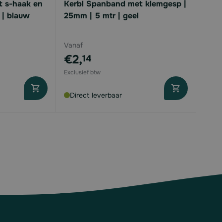
t s-haak en
Kerbl Spanband met klemgesp |
 | blauw
25mm | 5 mtr | geel
Vanaf
€2,
14
Direct leverbaar