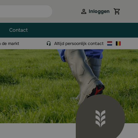
Inloggen
View cart,
Contact
n de markt
Altijd persoonlijk contact