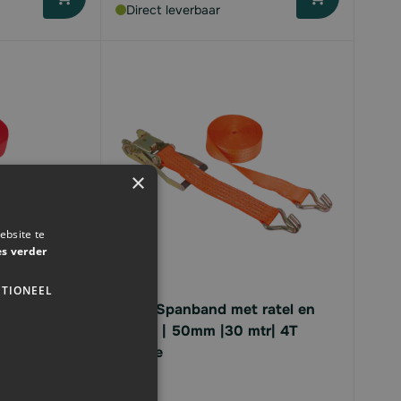
Direct leverbaar
×
ebsite te
es verder
TIONEEL
 ratel en
Kerbl Spanband met ratel en
r | 5T |
haken | 50mm |30 mtr| 4T
|oranje