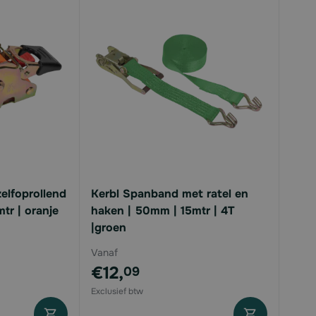
lfoprollend
Kerbl Spanband met ratel en
tr | oranje
haken | 50mm | 15mtr | 4T
|groen
Vanaf
€12,
09