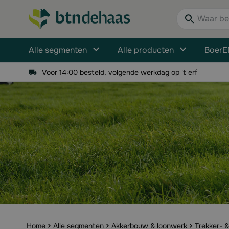
Ga naar de inhoud
Waar bent u n
Alle segmenten
Alle producten
BoerE
Voor 14:00 besteld, volgende werkdag op 't erf
Home
Alle segmenten
Akkerbouw & loonwerk
Trekker- 