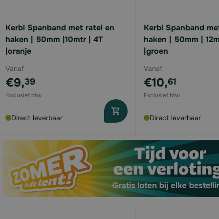
available
Kerbl Spanband met ratel en
Kerbl Spanband met
available
haken | 50mm |10mtr | 4T
haken | 50mm | 12m
|oranje
|groen
Vanaf
Vanaf
€9,
€10,
39
61
available
Direct leverbaar
Direct leverbaar
available
available
available
available