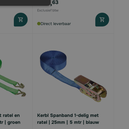
€23,
63
Direct leverbaar
 ratel en
Kerbl Spanband 1-delig met
r | groen
ratel | 25mm | 5 mtr | blauw