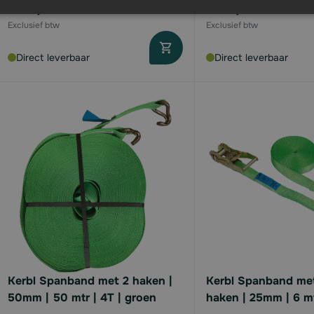
€13,
€10,
74
94
Direct leverbaar
Direct leverbaar
Kerbl Spanband met 2 haken |
Kerbl Spanband met
50mm | 50 mtr | 4T | groen
haken | 25mm | 6 mt