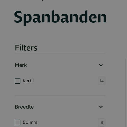
Spanbanden
Filters
Skip to product list
Merk
filter
products 
Kerbl
14
Breedte
filter
products 
50 mm
9