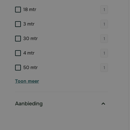
products 
18 mtr
1
products 
3 mtr
1
products 
30 mtr
1
products 
4 mtr
1
products 
50 mtr
1
Toon meer
Aanbieding
filter