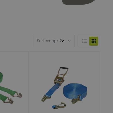
Sorteer op:
Lijst
Foto-tabel