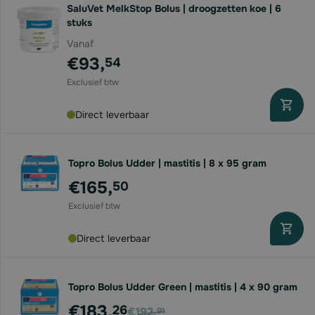
SaluVet MelkStop Bolus | droogzetten koe | 6
stuks
Vanaf
€93,
54
Direct leverbaar
Topro Bolus Udder | mastitis | 8 x 95 gram
€165,
50
Direct leverbaar
Topro Bolus Udder Green | mastitis | 4 x 90 gram
Voor
€183,
26
€192,
91