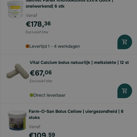
SaluVet Panax Knoflookbolus Extra Quick |
snelwerkend| 6 stk
Vanaf
€178,
36
Levertijd 1 - 4 werkdagen
Vital Calcium bolus natuurlijk | melkziekte | 12 st
€67,
06
Direct leverbaar
Farm-O-San Bolus Cellow | uiergezondheid | 8
stuks
Vanaf
€109,
59