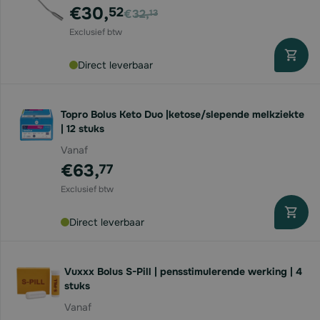
Voor
€30,
52
€32,
13
Direct leverbaar
Topro Bolus Keto Duo |ketose/slepende melkziekte
| 12 stuks
Vanaf
€63,
77
Direct leverbaar
Vuxxx Bolus S-Pill | pensstimulerende werking | 4
stuks
Vanaf