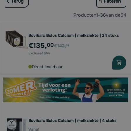
Terug
Filteren
Producten
1
-
36
van de
54
Bovikalc Bolus Calcium | melkziekte | 24 stuks
Voor
€135,
00
€142,
11
Direct leverbaar
Bovikalc Bolus Calcium | melkziekte | 4 stuks
Vanaf