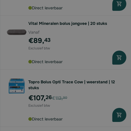
Direct leverbaar
Vital Mineralen bolus jongvee | 20 stuks
Vanaf
€89,
43
Direct leverbaar
Topro Bolus Opti Trace Cow | weerstand | 12
stuks
Voor
€107,
26
€112,
90
Direct leverbaar