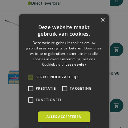
Direct leverbaar
×
Agrivet Bolusschieter duo | metaal
Deze website maakt
Voor
€39,
31
€41,
gebruik van cookies.
37
Deze website gebruikt cookies om uw
gebruikerservaring te verbeteren. Door onze
Direct leverbaar
website te gebruiken, stemt u in met alle
cookies in overeenstemming met ons
Cookiebeleid.
Lees verder
Topro Bolus Udder Flash Green | mastitis | 4 x 90
STRIKT NOODZAKELIJK
gram
Voor
€117,
01
PRESTATIE
TARGETING
€123,
17
FUNCTIONEEL
Direct leverbaar
ALLES ACCEPTEREN