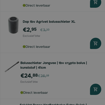
Direct leverbaar
Dop tbv Agrivet bolusschieter XL
Voor
€2,
95
€3,
10
Direct leverbaar
Bolusschieter Jongvee | tbv crypto bolus |
kunststof | 41cm
Voor
€24,
88
€26,
19
Direct leverbaar