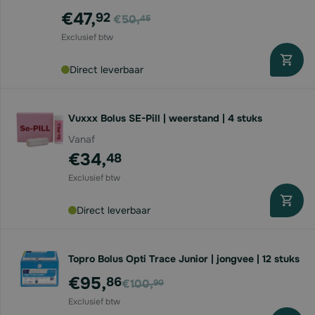
Voor
€47,
92
€50,
45
Direct leverbaar
Vuxxx Bolus SE-Pill | weerstand | 4 stuks
Vanaf
€34,
48
Direct leverbaar
Topro Bolus Opti Trace Junior | jongvee | 12 stuks
Voor
€95,
86
€100,
90