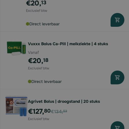
€20,
13
Direct leverbaar
Vuxxx Bolus Ca-Pill | melkziekte | 4 stuks
Vanaf
€20,
18
Direct leverbaar
Agrivet Bolus | droogstand | 20 stuks
Voor
€127,
80
€134,
53