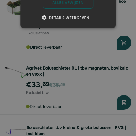
Bovivet Maagmagneet | bescherming maag | koe |
ALLES AFWIJZEN
10 stuks
Vanaf
DETAILS WEERGEVEN
€15,
72
Direct leverbaar
Agrivet Bolusschieter XL | tbv magneten, bovikalc
en vuxx |
Voor
€33,
69
€35,
46
Direct leverbaar
Bolusschieter tbv kleine & grote bolussen | RVS |
incl klem