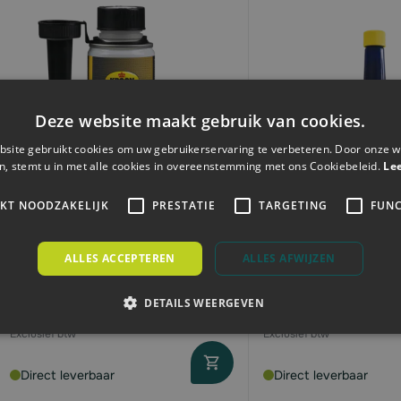
Deze website maakt gebruik van cookies.
site gebruikt cookies om uw gebruikerservaring te verbeteren. Door onze w
n, stemt u in met alle cookies in overeenstemming met ons Cookiebeleid.
Le
IKT NOODZAKELIJK
PRESTATIE
TARGETING
FUNC
Kroon- Oil Diesel treatment |
Putoline Fuel Stabili
36105 | 250ml
benzine stabilisator
ALLES ACCEPTEREN
ALLES AFWIJZEN
DETAILS WEERGEVEN
€7,
€6,
91
54
Direct leverbaar
Direct leverbaar