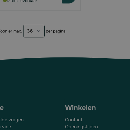
Direct leverbaar
Toon er max.
per pagina
ce
Winkelen
elde vragen
Contact
rvice
Openingstijden