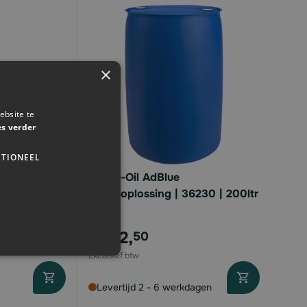
×
ebsite te
es verder
TIONEEL
zer |
Kroon-Oil AdBlue
 | 150 ml
ureumoplossing | 36230 | 200ltr
€282,
50
Levertijd 2 - 6 werkdagen