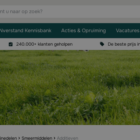
aar op zoek?
Nverstand Kennisbank
Acties & Opruiming
Vacatures
240.000+ klanten geholpen
De beste prijs i
inedelen
Smeermiddelen
Additieven