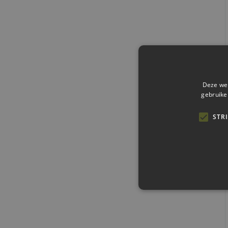
Deze web
gebruike
STR