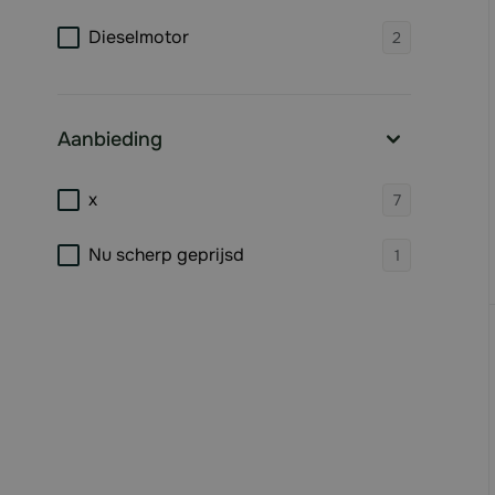
filter
products 
Dieselmotor
2
Aanbieding
filter
products 
x
7
products 
Nu scherp geprijsd
1