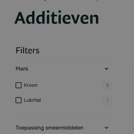
Additieven
Filters
Skip to product list
Merk
filter
products 
Kroon
5
products 
Lubrital
1
Toepassing smeermiddelen