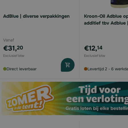
available
AdBlue | diverse verpakkingen
Kroon-Oil Adblue op
additief tbv Adblue
Vanaf
€31,
€12,
20
14
available
available
Direct leverbaar
Levertijd 2 - 6 werkd