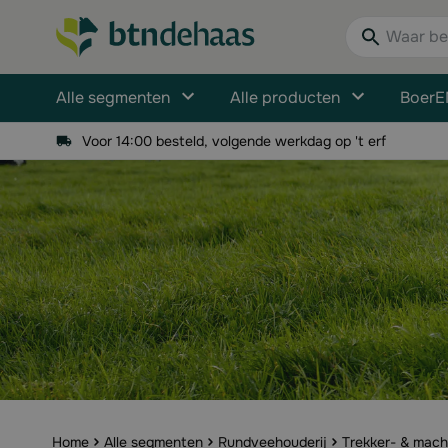
Ga naar de inhoud
Waar bent u n
Alle segmenten
Alle producten
BoerE
Voor 14:00 besteld, volgende werkdag op 't erf
Home
Alle segmenten
Rundveehouderij
Trekker- & mach