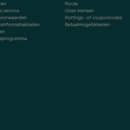
ren
Route
es service
Onze mensen
voorwaarden
Kortings- of couponcodes
dsinformatiebladen
Betaalmogelijkheden
en
itsprogramma