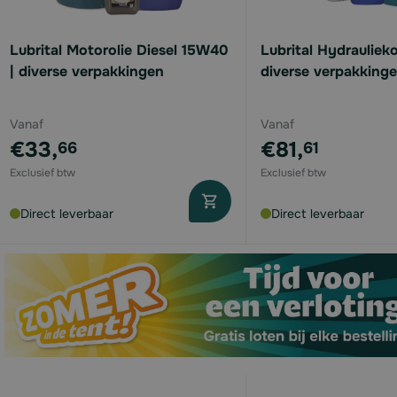
Lubrital Motorolie Diesel 15W40
Lubrital Hydraulieko
| diverse verpakkingen
diverse verpakking
available
Vanaf
Vanaf
€33,
€81,
66
61
available
available
Direct leverbaar
Direct leverbaar
available
available
available
available