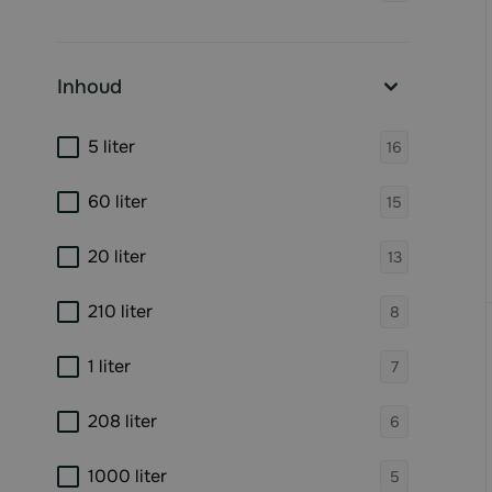
Inhoud
filter
products 
5 liter
16
products 
60 liter
15
products 
20 liter
13
products 
210 liter
8
products 
1 liter
7
products 
208 liter
6
products 
1000 liter
5