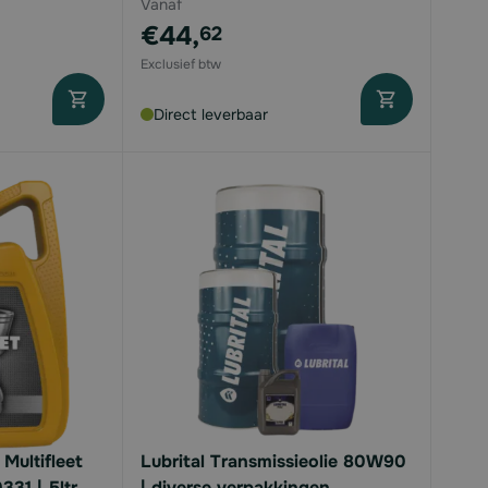
Vanaf
€44,
62
Direct leverbaar
Multifleet
Lubrital Transmissieolie 80W90
31 | 5ltr
| diverse verpakkingen