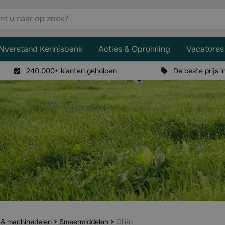
aar op zoek?
Nverstand Kennisbank
Acties & Opruiming
Vacatures
240.000+ klanten geholpen
De beste prijs i
 & machinedelen
Smeermiddelen
Oliën