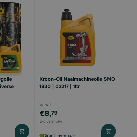
golie
Kroon-Oil Naaimachineolie SMO
diverse
1830 | 02217 | 1ltr
Vanaf
€8,
79
Direct leverbaar