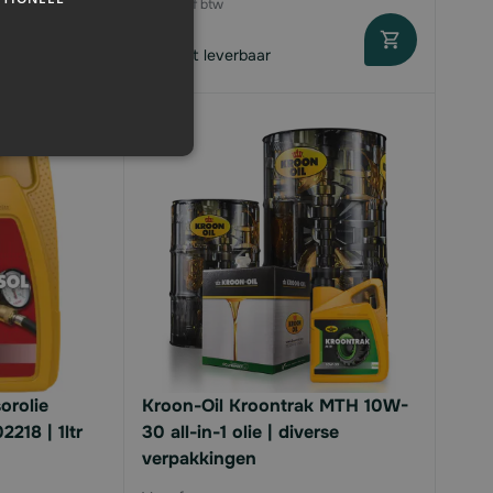
agen
Direct leverbaar
orolie
Kroon-Oil Kroontrak MTH 10W-
218 | 1ltr
30 all-in-1 olie | diverse
verpakkingen