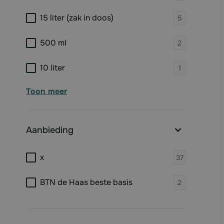
products 
15 liter (zak in doos)
5
products 
500 ml
2
products 
10 liter
1
Toon meer
Aanbieding
filter
products 
x
37
products 
BTN de Haas beste basis
2