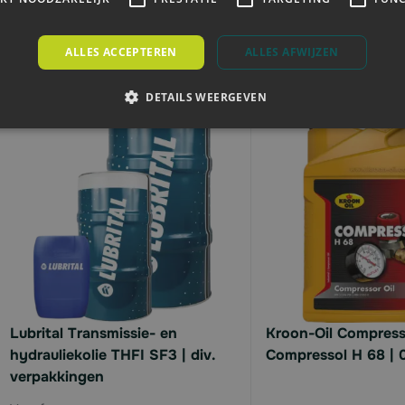
Direct leverbaar
Levertijd 2 - 6 werkd
ALLES ACCEPTEREN
ALLES AFWIJZEN
DETAILS WEERGEVEN
Lubrital Transmissie- en
Kroon-Oil Compress
hydrauliekolie THFI SF3 | div.
Compressol H 68 | 02
verpakkingen