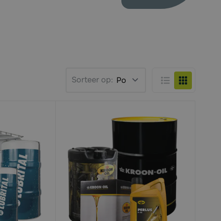
Sorteer op:
Lijst
Foto-tabel