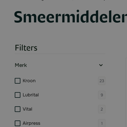
Smeermiddele
Filters
Skip to product list
Merk
filter
products 
Kroon
23
products 
Lubrital
9
products 
Vital
2
products 
Airpress
1