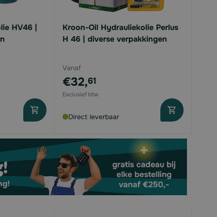
lie HV46 |
Kroon-Oil Hydrauliekolie Perlus
en
H 46 | diverse verpakkingen
Vanaf
€32,
61
Direct leverbaar