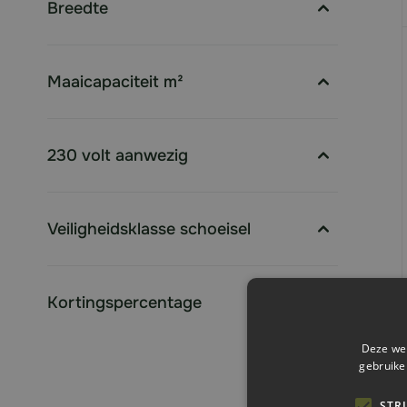
Breedte
filter
Maaicapaciteit m²
filter
230 volt aanwezig
filter
Veiligheidsklasse schoeisel
filter
Kortingspercentage
filter
Deze web
gebruike
STR