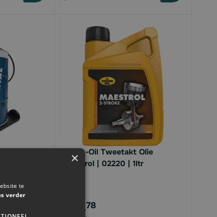
bv 210L vat |
Kroon-Oil Tweetakt Olie
×
meter
Maestrol | 02220 | 1ltr
ebsite te
es verder
€10,
78
TIONEEL