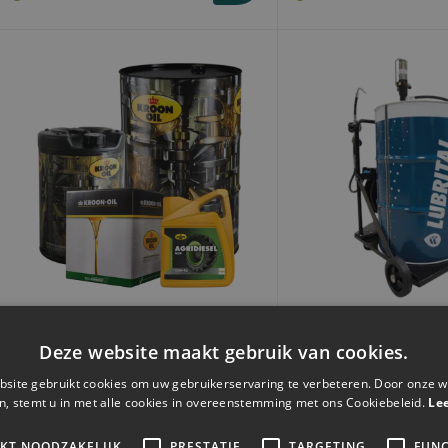
Kroon-Oil Motorolie Agridiesel
Oliepomp Mobiel | t
15W-40 MSP | diverse
haspel en digitale 
Deze website maakt gebruik van cookies.
verpakkingen
site gebruikt cookies om uw gebruikerservaring te verbeteren. Door onze w
Vanaf
n, stemt u in met alle cookies in overeenstemming met ons Cookiebeleid.
Le
€44,
€978,
92
31
IKT NOODZAKELIJK
PRESTATIE
TARGETING
FUNC