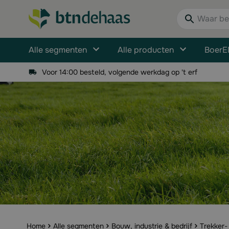
Ga naar de inhoud
Waar bent u n
Alle segmenten
Alle producten
BoerE
Voor 14:00 besteld, volgende werkdag op 't erf
Home
Alle segmenten
Bouw, industrie & bedrijf
Trekker-