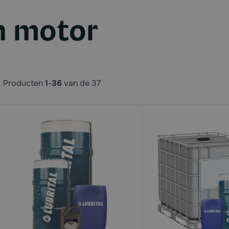
n motor
Producten
1
-
36
van de
37
available
available
available
available