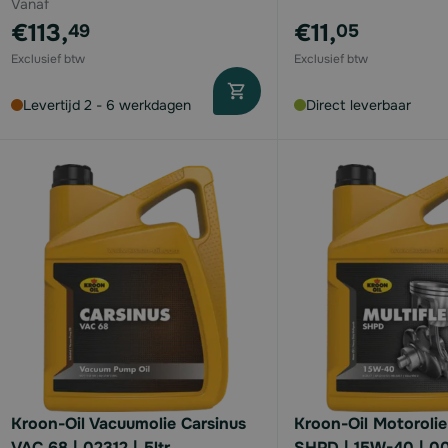
Vanaf
€113,
€11,
49
05
Levertijd 2 - 6 werkdagen
Direct leverbaar
Kroon-Oil Vacuumolie Carsinus
Kroon-Oil Motorolie 
VAC 68 | 02312 | 5ltr
SHPD | 15W-40 | 003