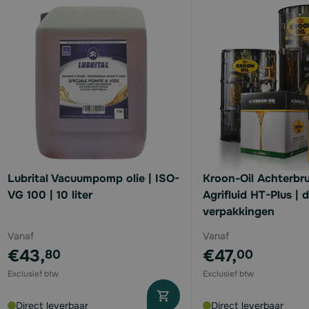
available
available
available
Lubrital Vacuumpomp olie | ISO-
Kroon-Oil Achterbru
VG 100 | 10 liter
Agrifluid HT-Plus | 
verpakkingen
available
Vanaf
Vanaf
available
€43,
€47,
80
00
Direct leverbaar
Direct leverbaar