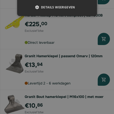
Levertijd 2 - 6 werkdagen
DETAILS WEERGEVEN
Herder Meskop MS kort compleet | 0271600B
€225,
00
Direct leverbaar
Granit Hamerklepel | passend Omarv | 120mm
€13,
94
Levertijd 2 - 6 werkdagen
Granit Bout hamerklepel | M16x100 | met moer
€10,
86