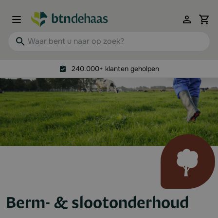
Ga naar de inhoud
View 
Waar bent u naar op zoek?
240.000+ klanten geholpen
Berm- & slootonderhoud