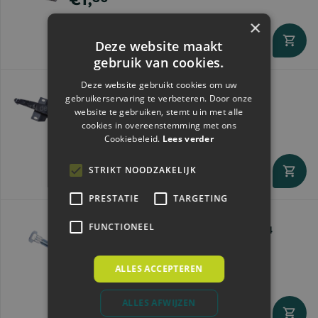
×
Deze website maakt
Direct leverbaar
gebruik van cookies.
Deze website gebruikt cookies om uw
Herder Verende drukker MX | 9573.0241
gebruikerservaring te verbeteren. Door onze
Vanaf
website te gebruiken, stemt u in met alle
cookies in overeenstemming met ons
€65,
88
Cookiebeleid.
Lees verder
STRIKT NOODZAKELIJK
Direct leverbaar
PRESTATIE
TARGETING
FUNCTIONEEL
Klinkbout M6x16 | 50 stuks | 9261.6161 | F4
Vanaf
€17,
16
ALLES ACCEPTEREN
ALLES AFWIJZEN