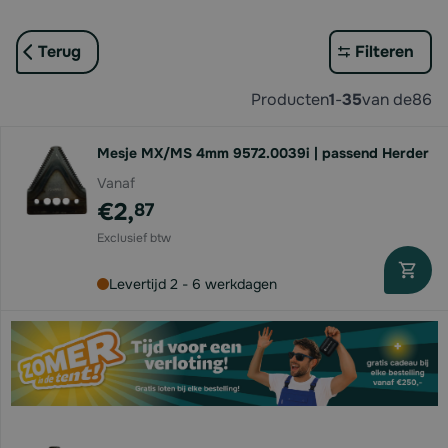
Terug
Filteren
Producten
1
-
35
van de
86
Mesje MX/MS 4mm 9572.0039i | passend Herder
Vanaf
€2,
87
Levertijd 2 - 6 werkdagen