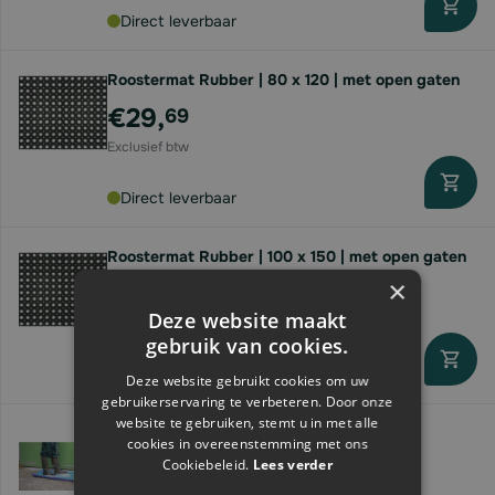
Direct leverbaar
Roostermat Rubber | 80 x 120 | met open gaten
€29,
69
Direct leverbaar
Roostermat Rubber | 100 x 150 | met open gaten
×
€42,
04
Deze website maakt
gebruik van cookies.
Direct leverbaar
Deze website gebruikt cookies om uw
gebruikerservaring te verbeteren. Door onze
website te gebruiken, stemt u in met alle
Ontsmettingsmat | tbv laarzen/ schoenen |
cookies in overeenstemming met ons
85x60x3cm | blauw
Cookiebeleid.
Lees verder
€49,
26