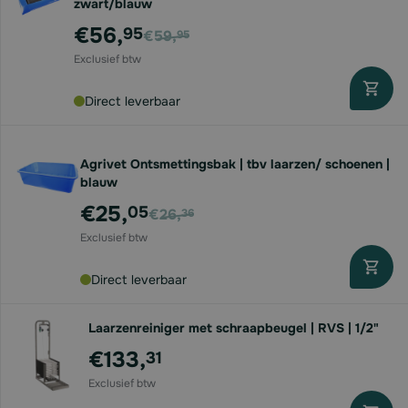
zwart/blauw
Voor
€56,
95
€59,
95
Direct leverbaar
Agrivet Ontsmettingsbak | tbv laarzen/ schoenen |
blauw
Voor
€25,
05
€26,
36
Direct leverbaar
Laarzenreiniger met schraapbeugel | RVS | 1/2"
€133,
31