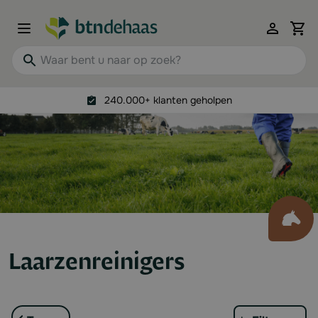
Ga naar de inhoud
View 
Waar bent u naar op zoek?
240.000+ klanten geholpen
Laarzenreinigers