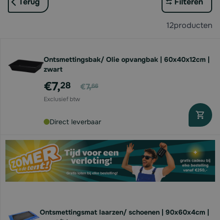
Terug
Filteren
12
producten
Ontsmettingsbak/ Olie opvangbak | 60x40x12cm |
zwart
Voor
€7,
28
€7,
66
Direct leverbaar
Ontsmettingsmat laarzen/ schoenen | 90x60x4cm |