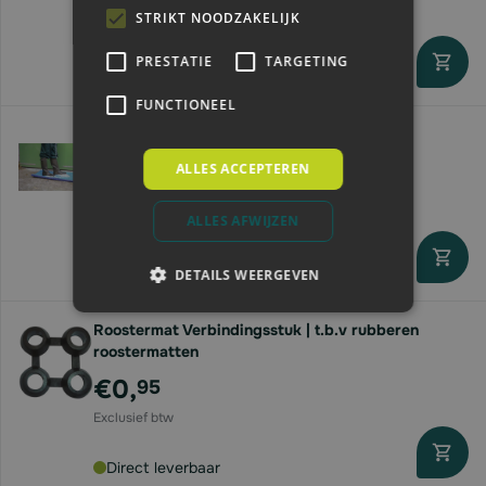
STRIKT NOODZAKELIJK
PRESTATIE
TARGETING
Direct leverbaar
FUNCTIONEEL
Ontsmettingsmat | tbv laarzen/ schoenen |
55x45x3cm | blauw
ALLES ACCEPTEREN
€38,
41
ALLES AFWIJZEN
Direct leverbaar
DETAILS WEERGEVEN
Roostermat Verbindingsstuk | t.b.v rubberen
roostermatten
€0,
95
Direct leverbaar