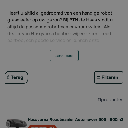
Heeft u altijd al gedroomd van een handige robot
grasmaaier op uw gazon? Bij BTN de Haas vindt u
altijd de passende robotmaaier voor uw tuin. Als
dealer van Husqvarna hebben wij een zeer breed
aanbod, een goede service en kunnen onze
gespecialiseerde medewerkers u adviseren bij de
aankoop van het juiste model. De kleinste modellen
Lees meer
zijn geschikt voor tuinen tot 600m2 en de grootste
zelfs voor een gazon tot 8000m2. Welke robot
grasmaaier gaat bij u het gazon maaien?
Terug
Filteren
11
producten
Husqvarna Robotmaaier Automower 305 | 600m2
Voor