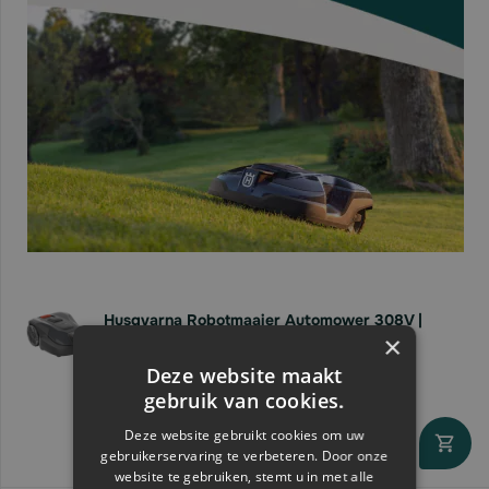
Husqvarna Robotmaaier Automower 308V |
×
800m2
Voor
Deze website maakt
€1.086,
83
€1.156,
20
gebruik van cookies.
Deze website gebruikt cookies om uw
gebruikerservaring te verbeteren. Door onze
Direct leverbaar
website te gebruiken, stemt u in met alle