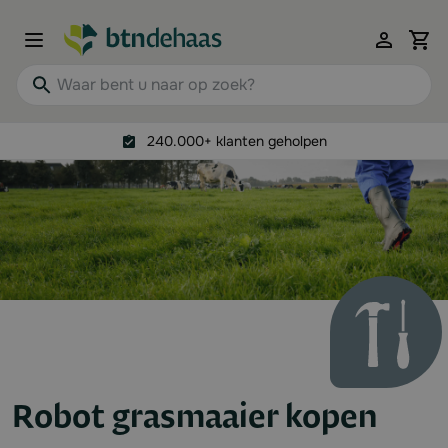
Ga naar de inhoud
View 
Waar bent u naar op zoek?
240.000+ klanten geholpen
Robot grasmaaier kopen