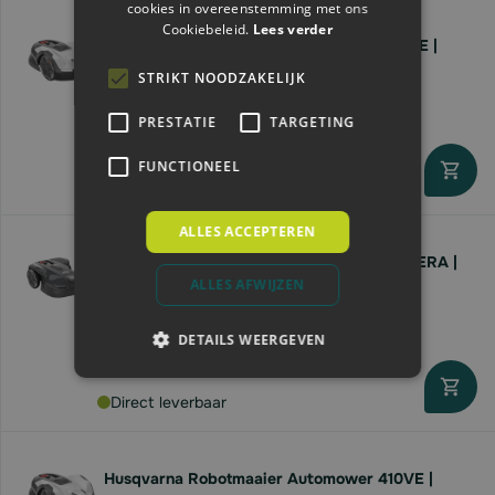
cookies in overeenstemming met ons
Cookiebeleid.
Lees verder
Husqvarna Robotmaaier Automower 405VE |
600m2
STRIKT NOODZAKELIJK
Voor
€2.135,
59
€2.271,
90
PRESTATIE
TARGETING
FUNCTIONEEL
Direct leverbaar
ALLES ACCEPTEREN
Husqvarna Robotmaaier Automower 320 NERA |
2200 m2
ALLES AFWIJZEN
Voor
€2.453,
80
€2.726,
45
DETAILS WEERGEVEN
Direct leverbaar
Husqvarna Robotmaaier Automower 410VE |