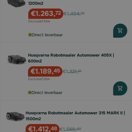
1200m2
Voor
€1.263,
72
€1.404,
13
Direct leverbaar
Husqvarna Robotmaaier Automower 405X |
600m2
Voor
€1.189,
45
€1.321,
61
Direct leverbaar
Husqvarna Robotmaaier Automower 315 MARK II |
1500m2
Voor
€1.412,
48
€1.569,
42