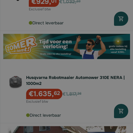
€929,
01
€1.032,
23
Direct leverbaar
Husqvarna Robotmaaier Automower 310E NERA |
1000m2
Voor
€1.635,
62
€1.817,
36
Direct leverbaar