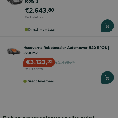
1000m2
€2.643,
80
Direct leverbaar
Husqvarna Robotmaaier Automower 520 EPOS |
2200m2
Voor
€3.123,
22
€3.470,
25
Direct leverbaar