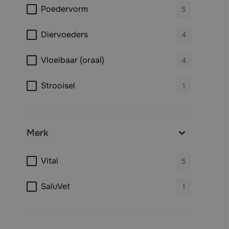
products 
Poedervorm
5
products 
Diervoeders
4
products 
Vloeibaar (oraal)
4
products 
Strooisel
1
Merk
filter
products 
Vital
5
products 
SaluVet
1