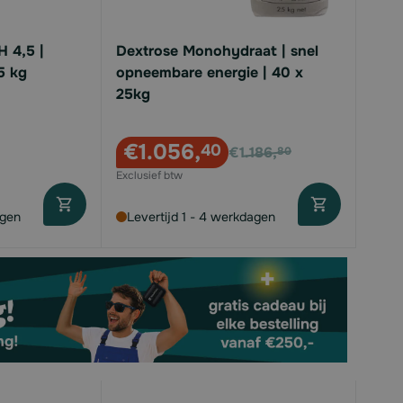
 4,5 |
Dextrose Monohydraat | snel
5 kg
opneembare energie | 40 x
25kg
Voor
€1.056,
40
€1.186,
80
agen
Levertijd 1 - 4 werkdagen