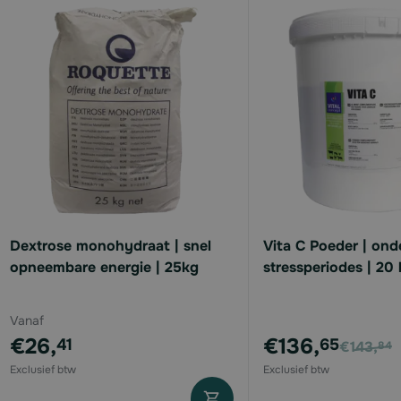
available
available
available
available
Dextrose monohydraat | snel
Vita C Poeder | ond
opneembare energie | 25kg
stressperiodes | 20
available
Vanaf
available
Voor
€26,
€136,
41
65
€143,
84