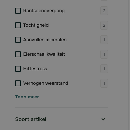
products 
Rantsoenovergang
2
products 
Tochtigheid
2
products 
Aanvullen mineralen
1
products 
Eierschaal kwaliteit
1
products 
Hittestress
1
products 
Verhogen weerstand
1
Toon meer
Soort artikel
filter