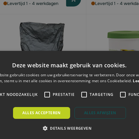
Levertijd 1 - 4 werkdagen
Levertijd 1 - 4 werkd
Deze website maakt gebruik van cookies.
site gebruikt cookies om uw gebruikerservaring te verbeteren. Door onze w
n, stemt u in met alle cookies in overeenstemming met ons Cookiebeleid.
Le
IKT NOODZAKELIJK
PRESTATIE
TARGETING
FUNC
Carboxine P | spijsvertering |
SaluVet HerbaVit |
ALLES ACCEPTEREN
ALLES AFWIJZEN
korrel 0-200 µm | 15kg
weerstandbooster |
DETAILS WEERGEVEN
Voor
Voor
€46,
€32,
87
63
€49,
€34,
34
35