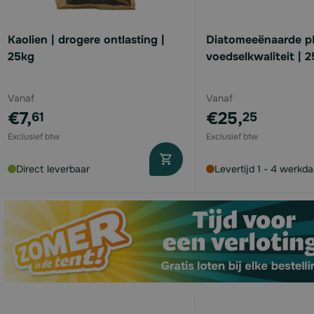
available
Kaolien | drogere ontlasting |
Diatomeeënaarde pH
25kg
voedselkwaliteit | 2
available
available
Vanaf
Vanaf
€7,
€25,
61
25
available
available
Direct leverbaar
Levertijd 1 - 4 werkd
available