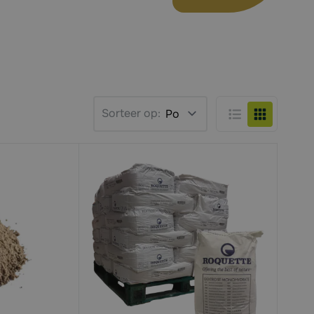
Sorteer op:
Lijst
Foto-tabel