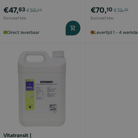
Voor
Voor
€47,
€70,
63
10
€50,
€73,
14
79
Direct leverbaar
Levertijd 1 - 4 werkd
Vitatransit |