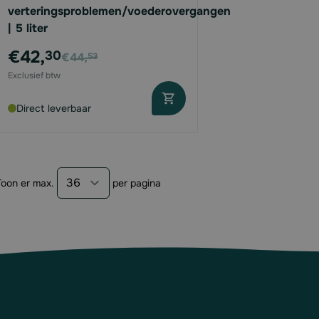
verteringsproblemen/voederovergangen
| 5 liter
Voor
€42,
30
€44,
53
Direct leverbaar
Toon er max.
per pagina