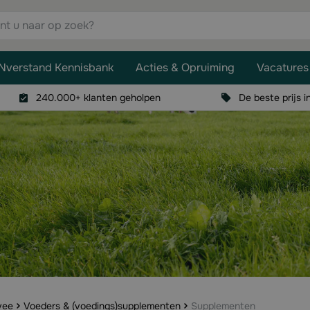
aar op zoek?
Nverstand Kennisbank
Acties & Opruiming
Vacatures
240.000+ klanten geholpen
De beste prijs i
vee
Voeders & (voedings)supplementen
Supplementen