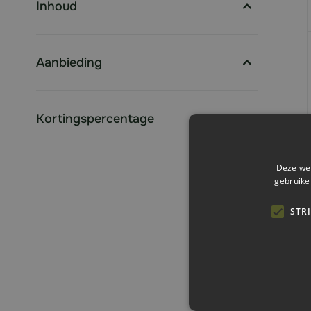
Inhoud
filter
Aanbieding
filter
Kortingspercentage
filter
Deze web
gebruike
STR