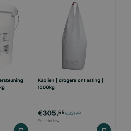
ersteuning
Kaolien | drogere ontlasting |
 kg
1000kg
Voor
€305,
55
€321,
63