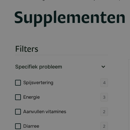
Supplementen
Filters
Skip to product list
Specifiek probleem
filter
products 
Spijsvertering
4
products 
Energie
3
products 
Aanvullen vitamines
2
products 
Diarree
2