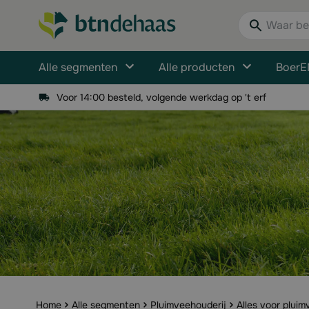
Ga naar de inhoud
Waar bent u n
Alle segmenten
Alle producten
BoerE
Voor 14:00 besteld, volgende werkdag op 't erf
Home
Alle segmenten
Pluimveehouderij
Alles voor pluim