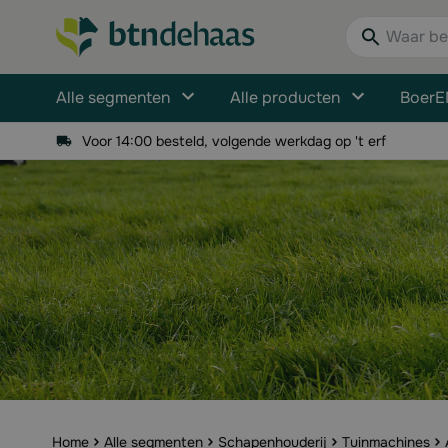
Ga naar de inhoud
Waar bent u n
Alle segmenten
Alle producten
BoerE
Voor 14:00 besteld, volgende werkdag op 't erf
Home
Alle segmenten
Schapenhouderij
Tuinmachines