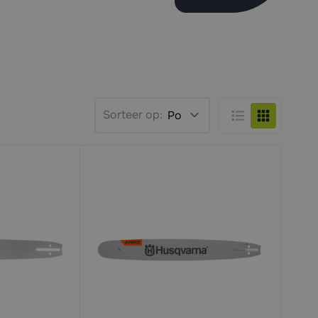
Sorteer op:
Lijst
Foto-tabel