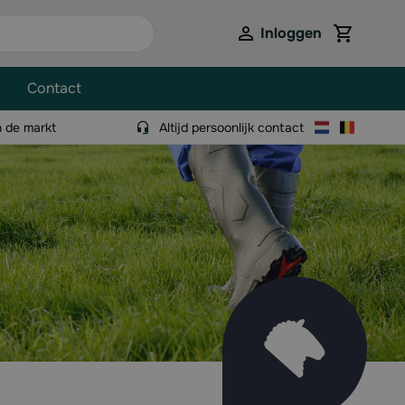
Inloggen
View cart,
Contact
n de markt
Altijd persoonlijk contact