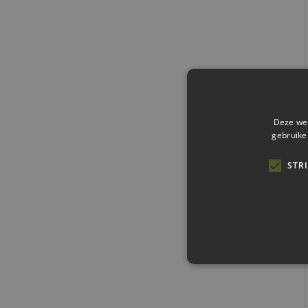
Deze web
gebruike
STR