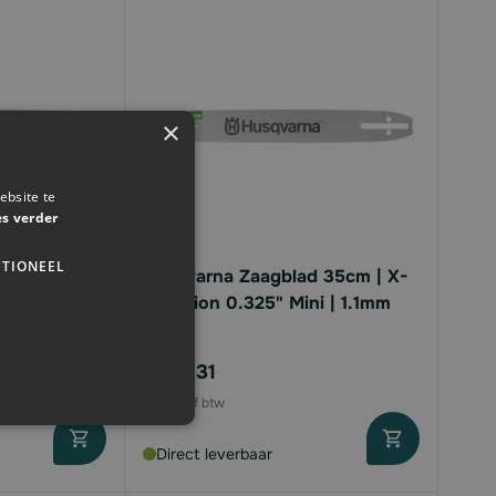
×
ebsite te
es verder
TIONEEL
d 40cm | X-
Husqvarna Zaagblad 35cm | X-
 | 1.1mm
Precision 0.325" Mini | 1.1mm
€41,
31
Direct leverbaar