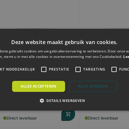
Deze website maakt gebruik van cookies.
site gebruikt cookies om uw gebruikerservaring te verbeteren. Door onze w
n, stemt u in met alle cookies in overeenstemming met ons Cookiebeleid.
Le
IKT NOODZAKELIJK
PRESTATIE
TARGETING
FUNC
Husqvarna Zaagblad 45cm | X-
Husqvarna Zaagbla
Force 3/8" | 1.5mm
Precision .325" Mini
ALLES ACCEPTEREN
ALLES AFWIJZEN
€60,
€43,
32
79
DETAILS WEERGEVEN
Direct leverbaar
Direct leverbaar