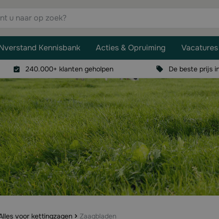
aar op zoek?
Nverstand Kennisbank
Acties & Opruiming
Vacatures
240.000+ klanten geholpen
De beste prijs i
Alles voor kettingzagen
Zaagbladen