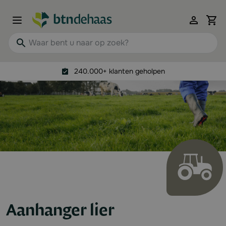
Ga naar de inhoud
View 
Waar bent u naar op zoek?
240.000+ klanten geholpen
Aanhanger lier