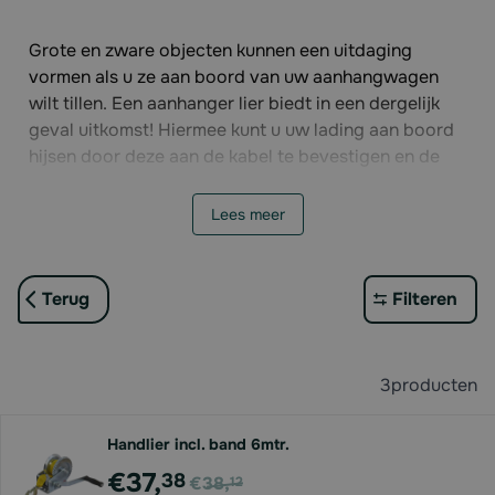
Grote en zware objecten kunnen een uitdaging
vormen als u ze aan boord van uw aanhangwagen
wilt tillen. Een aanhanger lier biedt in een dergelijk
geval uitkomst! Hiermee kunt u uw lading aan boord
hijsen door deze aan de kabel te bevestigen en de
lier op te halen. Kunt u wel een steuntje gebruiken?
Bestel dan de aanhanger lier uit onze
Lees meer
afdeling
aanhanger onderdelen
! Hier kunt u onder
andere ook een steunwiel bestellen, waarmee u de
draagkracht van uw aanhanger vergroot.
Terug
Filteren
3
producten
Handlier incl. band 6mtr.
Voor
€37,
38
€38,
12