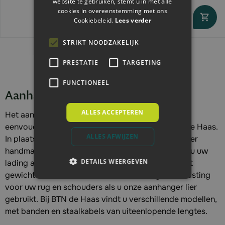
website te gebruiken, stemt u in met alle
cookies in overeenstemming met ons
Cookiebeleid.
Lees verder
Direct leverbaar
STRIKT NOODZAKELIJK
PRESTATIE
TARGETING
FUNCTIONEEL
Aanhanger handlier
ALLES ACCEPTEREN
Het aan boord takelen van uw vracht gaat zeer
eenvoudig met een aanhanger handlier van BTN de Haas.
ALLES AFWIJZEN
In plaats van zelf te tillen, hoeft u alleen maar de lier
handmatig terug te draaien. Binnen no-time heeft u uw
DETAILS WEERGEVEN
lading aan boord en kunt u uw weg vervolgen. Het
gewicht van wat u wilt vervoeren vormt geen belasting
voor uw rug en schouders als u onze aanhanger lier
gebruikt. Bij BTN de Haas vindt u verschillende modellen,
met banden en staalkabels van uiteenlopende lengtes.