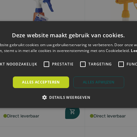
Deze website maakt gebruik van cookies.
site gebruikt cookies om uw gebruikerservaring te verbeteren. Door onze w
n, stemt u in met alle cookies in overeenstemming met ons Cookiebeleid.
Le
IKT NOODZAKELIJK
PRESTATIE
TARGETING
FUNC
Pressol Sproeier industrieel |
Mercury handspuit 
kunststof | 750ml
Pro+ | geel | 500ml
ALLES ACCEPTEREN
ALLES AFWIJZEN
€7,
€13,
11
18
DETAILS WEERGEVEN
Direct leverbaar
Direct leverbaar