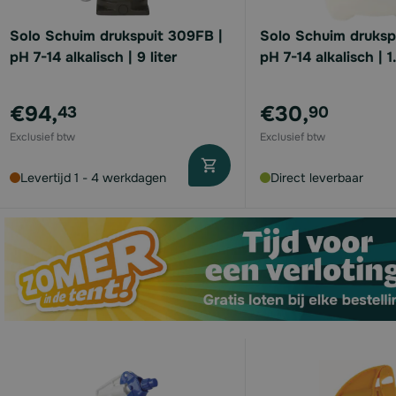
Solo Schuim drukspuit 309FB |
Solo Schuim druksp
pH 7-14 alkalisch | 9 liter
pH 7-14 alkalisch | 1.
available
€94,
€30,
43
90
available
available
Levertijd 1 - 4 werkdagen
Direct leverbaar
available
available