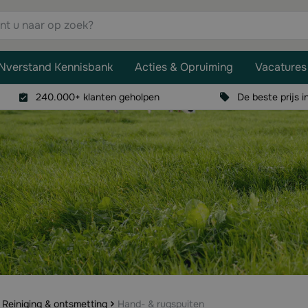
aar op zoek?
Nverstand Kennisbank
Acties & Opruiming
Vacatures
240.000+ klanten geholpen
De beste prijs i
Reiniging & ontsmetting
Hand- & rugspuiten