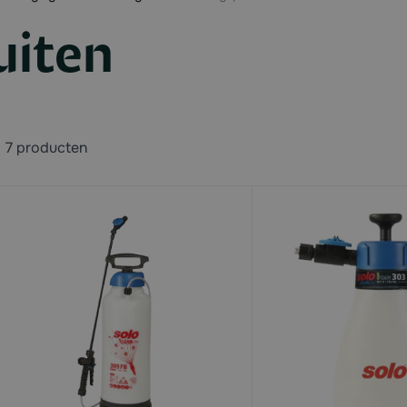
uiten
7
producten
available
available
available