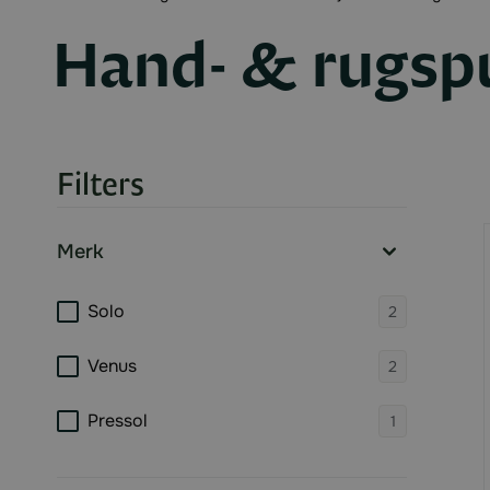
Hand- & rugsp
Filters
Skip to product list
Merk
filter
products 
Solo
2
products 
Venus
2
products 
Pressol
1