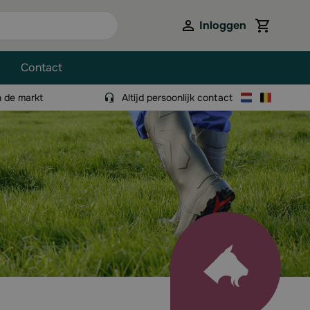
Inloggen
View cart,
Contact
n de markt
Altijd persoonlijk contact