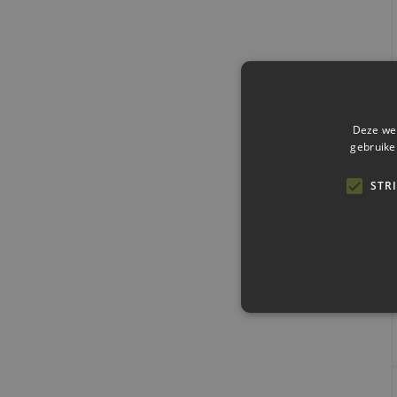
Deze web
gebruike
STR