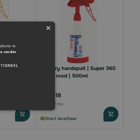
×
ebsite te
es verder
TIONEEL
| Super 360
Mercury handspuit | Super 360
Pro+ | rood | 500ml
€13,
18
Direct leverbaar