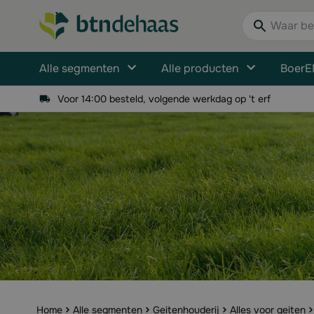
Ga naar de inhoud
Waar bent u n
Alle segmenten
Alle producten
BoerE
Voor 14:00 besteld, volgende werkdag op 't erf
Home
Alle segmenten
Geitenhouderij
Alles voor geiten