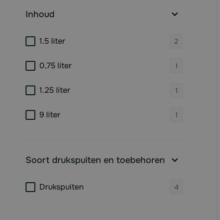
Inhoud
filter
products 
1.5 liter
2
products 
0,75 liter
1
products 
1.25 liter
1
products 
9 liter
1
Soort drukspuiten en toebehoren
filter
products 
Drukspuiten
4