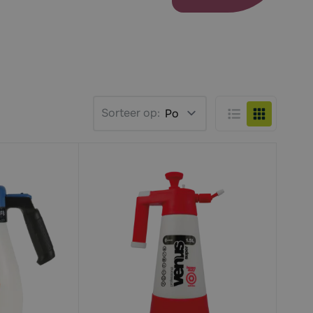
Sorteer op:
Lijst
Foto-tabel