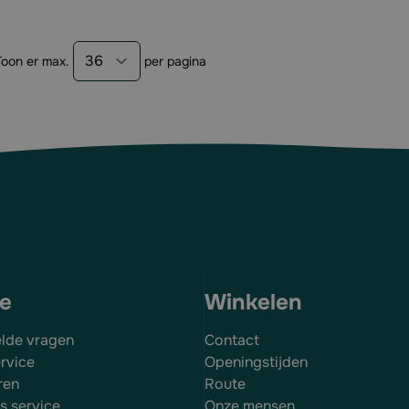
Toon er max.
per pagina
ce
Winkelen
elde vragen
Contact
rvice
Openingstijden
ren
Route
es service
Onze mensen