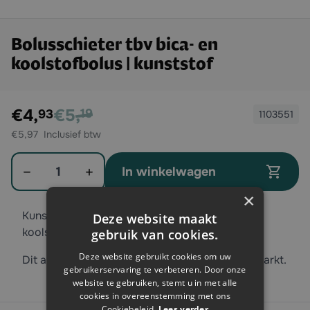
Bolusschieter tbv bica- en
koolstofbolus | kunststof
Exclusief btw:
€5,
€4,
Exclusief btw
19
93
1103551
€5,97
Aantal
In winkelwagen
×
Kunststof bolusschieter om een bica- of
Deze website maakt
koolstofbolus in te geven bij een kalf.
gebruik van cookies.
Deze website gebruikt cookies om uw
Dit artikel is niet toegestaan op de Belgische markt.
gebruikerservaring te verbeteren. Door onze
website te gebruiken, stemt u in met alle
cookies in overeenstemming met ons
Cookiebeleid.
Lees verder