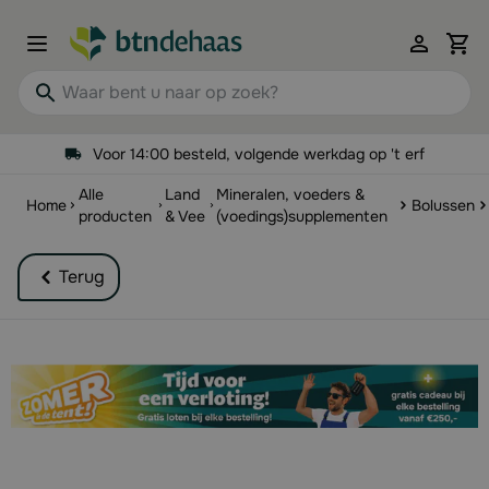
Ga naar de inhoud
View 
Waar bent u naar op zoek?
Voor 14:00 besteld, volgende werkdag op 't erf
Alle
Land
Mineralen, voeders &
Home
Bolussen
producten
& Vee
(voedings)supplementen
Terug