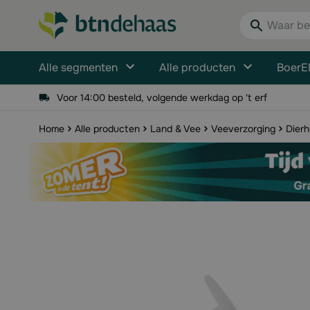
Ga naar de inhoud
Waar bent u n
Alle segmenten
Alle producten
BoerE
Voor 14:00 besteld, volgende werkdag op 't erf
Home
Alle producten
Land & Vee
Veeverzorging
Dierh