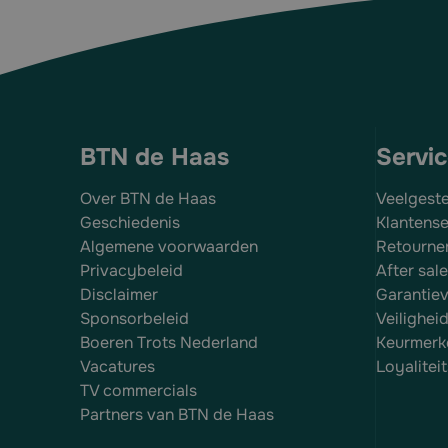
BTN de Haas
Servi
Over BTN de Haas
Veelgest
Geschiedenis
Klantense
Algemene voorwaarden
Retourne
Privacybeleid
After sal
Disclaimer
Garantie
Sponsorbeleid
Veilighei
Boeren Trots Nederland
Keurmerk
Vacatures
Loyalite
TV commercials
Partners van BTN de Haas