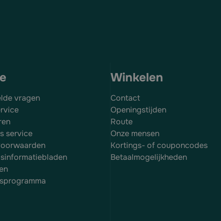
ce
Winkelen
elde vragen
Contact
rvice
Openingstijden
ren
Route
es service
Onze mensen
voorwaarden
Kortings- of couponcodes
dsinformatiebladen
Betaalmogelijkheden
en
itsprogramma