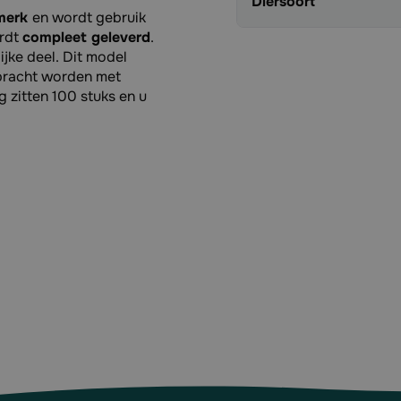
Diersoort
merk
en wordt gebruik
ordt
compleet geleverd
.
ijke deel. Dit model
bracht worden met
g zitten 100 stuks en u