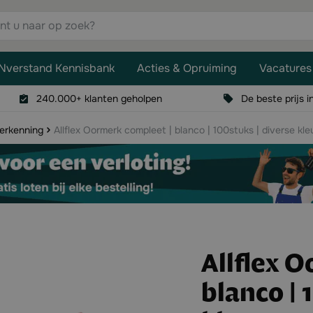
aar op zoek?
Nverstand Kennisbank
Acties & Opruiming
Vacatures
240.000+ klanten geholpen
De beste prijs i
erkenning
Allflex Oormerk compleet | blanco | 100stuks | diverse kle
Allflex 
blanco | 