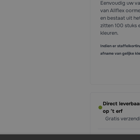
Eenvoudig uw var
van Allflex oorm
en bestaat uit he
zitten 100 stuks 
kleuren.
Indien er staffelkortin
afname van gelijke kle
Direct leverba
op ’t erf
Gratis verzen
Hulp nodig?
Ne