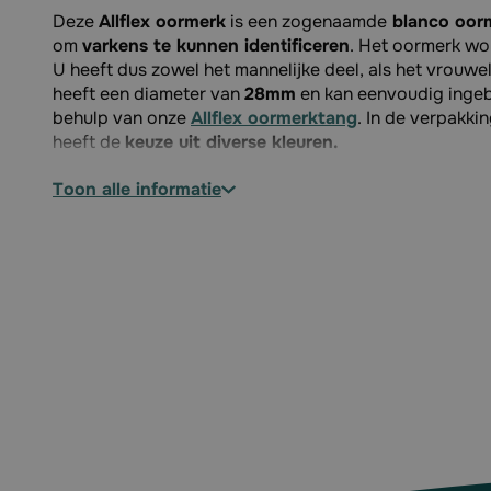
Deze
Allflex oormerk
is een zogenaamde
blanco oor
om
varkens te kunnen identificeren
. Het oormerk w
U heeft dus zowel het mannelijke deel, als het vrouwel
heeft een diameter van
28mm
en kan eenvoudig inge
behulp van onze
Allflex oormerktang
. In de verpakkin
heeft de
keuze uit diverse kleuren.
Specificaties:
toon alle informatie
Type: oormerk blanco
Mannelijke + vrouwelijke deel
Diameter: 28mm
Inhoud: 100 stuks
Verkrijgbaar in: blauw, geel, groen, rood en wit