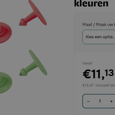
kleuren
Opties
Maat / Maak uw 
Vanaf
Exclusief btw:
€11,
13
€13,47
Aantal