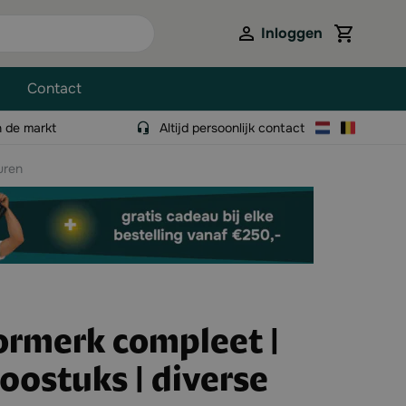
Inloggen
View cart,
Contact
n de markt
Altijd persoonlijk contact
uren
Oormerk compleet |
100stuks | diverse