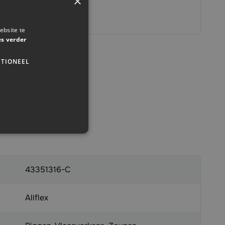
×
00 klanten geholpen
ebsite te
es verder
TIONEEL
43351316-C
Allflex