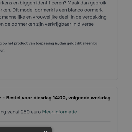
kens en biggen identificeren? Maak dan gebruik
erken. Dit model oormerk is een blanco oormerk
t mannelijke en vrouwelijke deel. In de verpakking
en de oormerken zijn verkrijgbaar in diverse
g op het product van toepassing is, dan geldt dit alleen bij
ur.
ar - Bestel voor dinsdag 14:00, volgende werkdag
ding vanaf 250 euro
Meer informatie
em contact met ons op