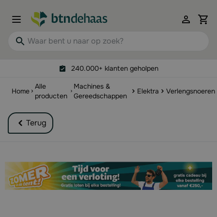
Ga naar de inhoud
View 
Waar bent u naar op zoek?
240.000+ klanten geholpen
Alle
Machines &
Home
Elektra
Verlengsnoeren
producten
Gereedschappen
Terug