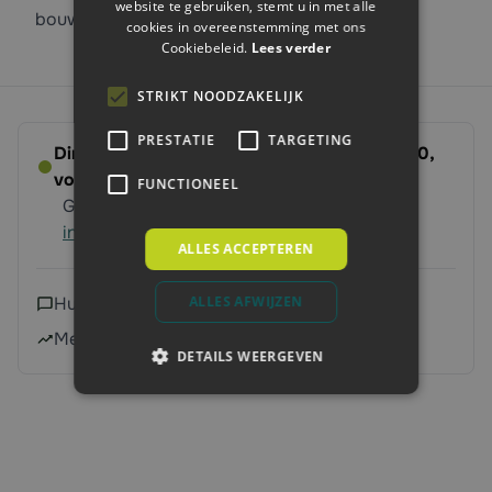
website te gebruiken, stemt u in met alle
bouwplaatsen!
cookies in overeenstemming met ons
Cookiebeleid.
Lees verder
STRIKT NOODZAKELIJK
PRESTATIE
TARGETING
Direct leverbaar - Bestel voor dinsdag 14:00,
volgende werkdag op ’t erf
FUNCTIONEEL
Gratis verzending vanaf 250 euro
Meer
informatie
ALLES ACCEPTEREN
ALLES AFWIJZEN
Hulp nodig?
Neem contact met ons op
Meer dan 240.000 klanten geholpen
DETAILS WEERGEVEN