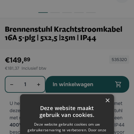
Brennenstuhl Krachtstroomkabel
16A 5-plg | 5x2,5 |25m | IP44
Exclusief btw:
€149,
89
535320
€181,37
Aantal
In winkelwagen
×
U heeft voortaan altijd en overal krachtstroom met
Deze website maakt
deze
5 polige
krachtstroomkabel van Brennenstuhl
gebruik van cookies.
met maarliefst
25 meter
lengte! De kabel heeft een
Deze website gebruikt cookies om uw
400V/16A
CEE stekker en koppeling. Door zijn IP44
gebruikerservaring te verbeteren. Door onze
bescherming is deze kabel uitstekend geschikt voor