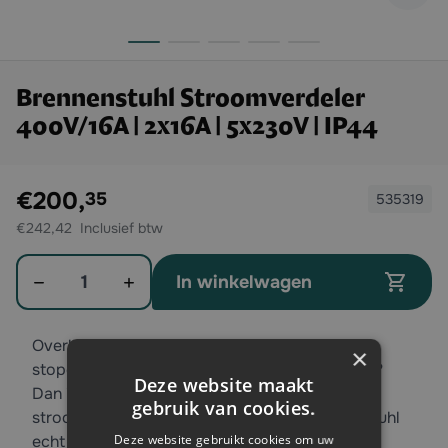
Brennenstuhl Stroomverdeler
400V/16A | 2x16A | 5x230V | IP44
Exclusief btw:
€200,
35
535319
€242,42
Aantal
In winkelwagen
Overkomt het u vaak dat u niet genoeg
×
stopcontacten heeft voor uw werkzaamheden?
Deze website maakt
Dan is deze compacte rubberen stekkerdoos |
gebruik van cookies.
stroomverdeler BSV 3 FI/16 2 IP van Brennenstuhl
Deze website gebruikt cookies om uw
echt iets voor u! Deze stroomverdeler is zowel