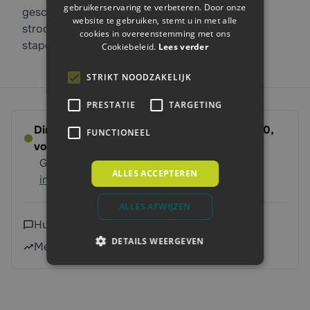
gebruikerservaring te verbeteren. Door onze
geschikt voor krachtstroom als het reguliere
website te gebruiken, stemt u in met alle
stroomnetwerk. De verdeler is compact en
cookies in overeenstemming met ons
stapelbaar.
Cookiebeleid.
Lees verder
STRIKT NOODZAKELIJK
PRESTATIE
TARGETING
Direct leverbaar - Bestel voor dinsdag 14:00,
FUNCTIONEEL
volgende werkdag op ’t erf
Gratis verzending vanaf 250 euro
Meer
ALLES ACCEPTEREN
informatie
ALLES AFWIJZEN
Hulp nodig?
Neem contact met ons op
DETAILS WEERGEVEN
Meer dan 240.000 klanten geholpen