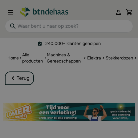
Ga naar de inhoud
View 
Waar bent u naar op zoek?
240.000+ klanten geholpen
Alle
Machines &
Home
Elektra
Stekkerdozen
producten
Gereedschappen
Terug