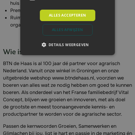
huis
Premievrij pensioen en marktconform salaris
ALLES ACCEPTEREN
Ruimte om mee te groeien met een groeiende
organisatie
ALLES AFWIJZEN
DETAILS WEERGEVEN
Wie is BTN de Haas:
BTN de Haas is al 100 jaar dé partner voor agrarisch
Nederland. Vanuit onze winkel in Groningen en onze
uitgebreide webshop www.btndehaas.nl, voorzien we
boeren van alles wat ze nodig hebben om goed te kunnen
boeren. Als onderdeel van het Franse familiebedrijf Vital
Concept, blijven we groeien en innoveren, met als doel
de grootste en meest toonaangevende kennis- en
productpartner te worden voor de agrarische sector.
Passen de kernwoorden Groeien, Samenwerken en
Glimlachen bij jou, ligt je hart en passie in de marketing én