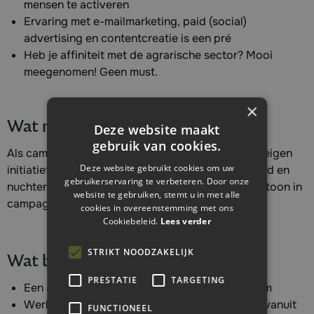
mensen te activeren
Ervaring met e-mailmarketing, paid (social)
advertising en contentcreatie is een pré
Heb je affiniteit met de agrarische sector? Mooi
meegenomen! Geen must.
×
Wat maakt deze baan uniek?
Deze website maakt
gebruik van cookies.
Als campagne marketeer krijg je veel ruimte voor eigen
Deze website gebruikt cookies om uw
initiatief, in een organisatie waar klanttevredenheid en
gebruikerservaring te verbeteren. Door onze
nuchter boerenverstand centraal staan. Jij zet de toon in
website te gebruiken, stemt u in met alle
campagnes die ertoe doen.
cookies in overeenstemming met ons
Cookiebeleid.
Lees verder
STRIKT NOODZAKELIJK
Wat bieden we jou?
PRESTATIE
TARGETING
Een afwisselende functie in een betrokken team
Werken op onze locatie in Groningen of deels vanuit
FUNCTIONEEL