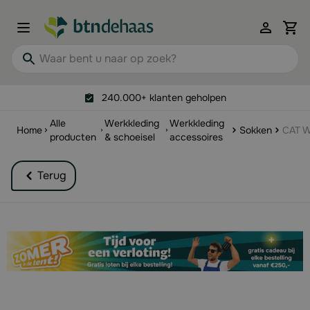
Ga naar de inhoud
View 
Waar bent u naar op zoek?
240.000+ klanten geholpen
Alle
Werkkleding
Werkkleding
Home
Sokken
CAT W
producten
& schoeisel
accessoires
Terug