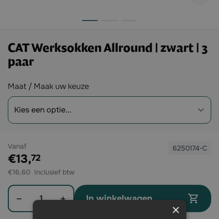
CAT Werksokken Allround | zwart | 3
paar
Opties
Maat / Maak uw keuze
Vanaf
6250174-C
Exclusief btw:
€13,
72
€16,60
Aantal
In winkelwagen
×