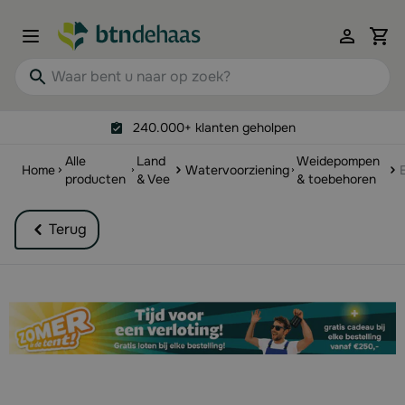
Ga naar de inhoud
View 
Waar bent u naar op zoek?
240.000+ klanten geholpen
Alle
Land
Weidepompen
Home
Watervoorziening
producten
& Vee
& toebehoren
Terug