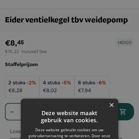
Eider ventielkegel tbv weidepomp
Exclusief btw:
€8,
45
140120
€10,22
Staffelprijzen
2
stuks
-
2
%
4
stuks
-
5
%
6
stuks
-
6
%
€8,
28
€8,
02
€7,
94
×
Aantal
In winkelwagen
Deze website maakt
gebruik van cookies.
Deze website gebruikt cookies om uw
Losse onderdelen nodig voor uw Eider
gebruikerservaring te verbeteren. Door onze
weidepomp? In ons assortiment vindt u o.a. deze