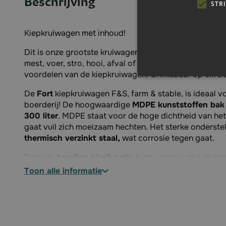
Beschrijving
STR
Kiepkruiwagen met inhoud!
Dit is onze grootste kruiwagen en u kunt gemakkelijk
mest, voer, stro, hooi, afval of ander materiaal vervo
voordelen van de kiepkruiwagen! Onmisbaar op elk bo
De
Fort
kiepkruiwagen F&S, farm & stable, is ideaal v
boerderij! De hoogwaardige
MDPE kunststoffen bak
300 liter
. MDPE staat voor de hoge dichtheid van het
gaat vuil zich moeizaam hechten. Het sterke onderste
thermisch verzinkt staal,
wat corrosie tegen gaat.
Door de
handige kiepfunctie
kunt u eenvoudig de gro
Onder de kiepkruiwagen zitten 2 Flex iCore 2 Pro
anti
toon alle informatie
Deze
stevige volschuimbanden
zijn voorzien van een
veel werkcomfort. De kunststoffen velg heeft een vet
Specificaties: