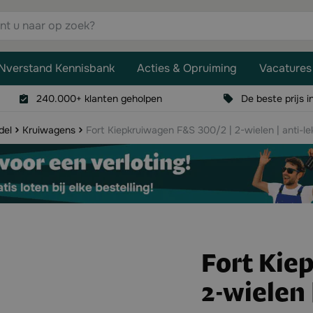
aar op zoek?
Nverstand Kennisbank
Acties & Opruiming
Vacatures
240.000+ klanten geholpen
De beste prijs i
del
Kruiwagens
Fort Kiepkruiwagen F&S 300/2 | 2-wielen | anti-le
Fort Kie
2-wielen 