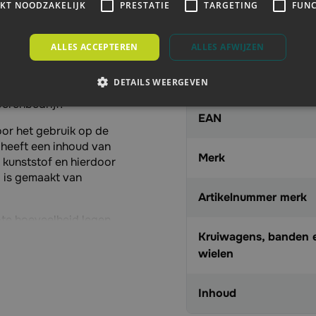
Specificaties
IKT NOODZAKELIJK
PRESTATIE
TARGETING
FUNC
Artikelnummer
ALLES ACCEPTEREN
ALLES AFWIJZEN
 grotere hoeveelheden
Aanbieding
DETAILS WEERGEVEN
eren. Ontdek de vele
erenbedrijf!
EAN
oor het gebruik op de
heeft een inhoud van
Merk
 kunststof en hierdoor
l is gemaakt van
Artikelnummer merk
te hoeveelheid legen.
-lek banden
van Fort.
Kruiwagens, banden 
 intern veersysteem voor
wielen
gesmeerde rollager.
Inhoud