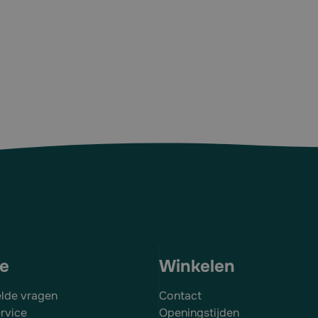
en
zinkt stalen frame
ce
Winkelen
elde vragen
Contact
rvice
Openingstijden