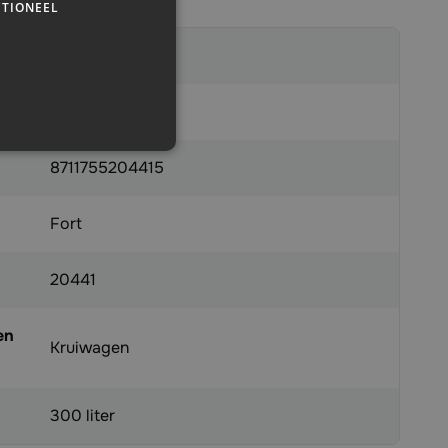
TIONEEL
7021816
x
8711755204415
Fort
20441
en
Kruiwagen
300 liter