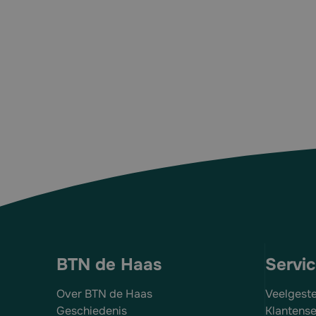
Merk: Fort
Type: Kiepkruiwagen
Geschikt voor: Vervoeren van grotere hoeveelhed
Met: 2 anti-lek banden
Kleur: Groen
Materiaal: MDPE kunststoffen bak en thermisch ver
Afmeting: 180 x 82 x 83 cm
Hoogte t/m handvat: 66,5 cm
Inhoud: 300 liter
Gewicht: 26 kg
Artikelnummer Fort: 20441
BTN de Haas
Servi
Over BTN de Haas
Veelgest
Geschiedenis
Klantense