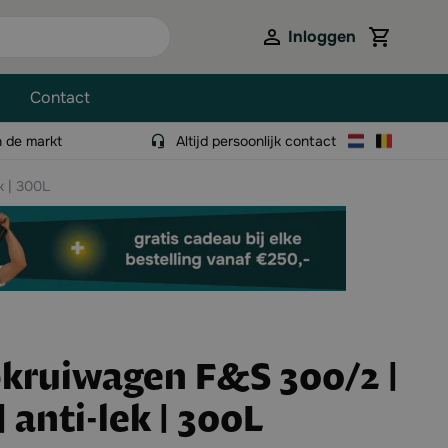
Inloggen
View cart,
Contact
n de markt
Altijd persoonlijk contact
k | 300L
pkruiwagen F&S 300/2 |
| anti-lek | 300L