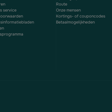
ren
Route
es service
Onze mensen
voorwaarden
Kortings- of couponcodes
dsinformatiebladen
Betaalmogelijkheden
en
itsprogramma