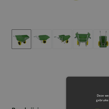
Deze web
gebruike