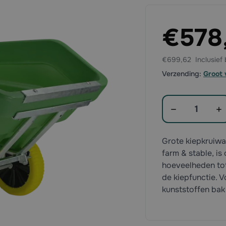
Exclusief btw:
€578
€699,62
Verzending:
Groot 
Aantal
Grote kiepkruiwa
farm & stable, i
hoeveelheden tot
de kiepfunctie. V
kunststoffen bak