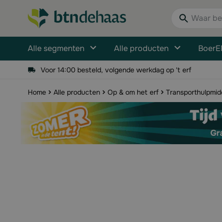
Ga naar de inhoud
Waar bent u n
Alle segmenten
Alle producten
BoerE
Voor 14:00 besteld, volgende werkdag op 't erf
Home
Alle producten
Op & om het erf
Transporthulpmid