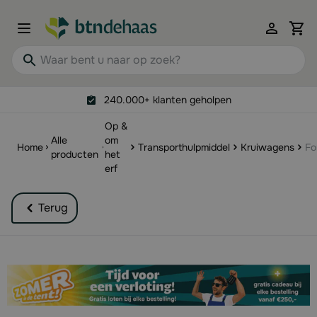
Ga naar de inhoud
View 
Waar bent u naar op zoek?
240.000+ klanten geholpen
Op &
Alle
om
Home
Transporthulpmiddel
Kruiwagens
Fo
producten
het
erf
Terug