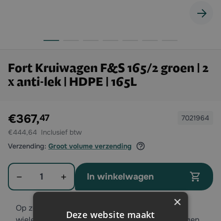
Fort Kruiwagen F&S 165/2 groen | 2
x anti-lek | HDPE | 165L
Exclusief btw:
€367,
47
7021964
€444,64
Verzending:
Groot volume verzending
Aantal
In winkelwagen
×
Op zoek naar een kruiwagen met twee anti-lek
Deze website maakt
wielen? Dan is deze F&S 165/2 Fort stalkruiwagen