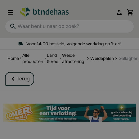
Ga naar de inhoud
View 
Waar bent u naar op zoek?
Voor 14:00 besteld, volgende werkdag op 't erf
Alle
Land
Weide
Home
Weidepalen
Gallagher 
producten
& Vee
afrastering
Terug