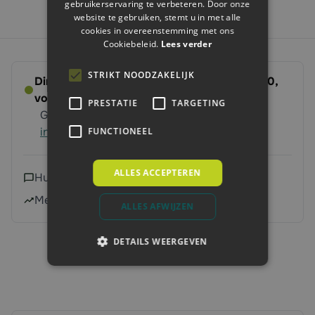
gebruikerservaring te verbeteren. Door onze
website te gebruiken, stemt u in met alle
cookies in overeenstemming met ons
Cookiebeleid.
Lees verder
STRIKT NOODZAKELIJK
Direct leverbaar - Bestel voor dinsdag 14:00,
volgende werkdag op ’t erf
PRESTATIE
TARGETING
Gratis verzending vanaf 250 euro
Meer
informatie
FUNCTIONEEL
ALLES ACCEPTEREN
Hulp nodig?
Neem contact met ons op
Meer dan 240.000 klanten geholpen
ALLES AFWIJZEN
DETAILS WEERGEVEN