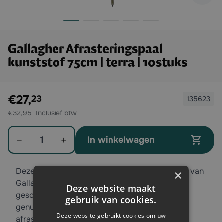
Gallagher Afrasteringspaal
kunststof 75cm | terra | 10stuks
Exclusief btw:
€27,
23
135623
€32,95
Aantal
In winkelwagen
Deze kunststof terra schapenpaal / hobbypaal van
×
Gallagher heeft een hoogte van 75 cm. Deze is
Deze website maakt
geschikt voor schapen dankzij de 6 vaste
gebruik van cookies.
genummerde draadhouders en een maximale
Deze website gebruikt cookies om uw
afrasteringshoogte van 50cm.