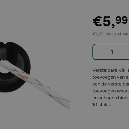
Exclusief btw:
€5,
99
€7,25
Aantal
Verstelbare klik 
toevoegen van ex
van de verstelbar
toevoegen waardo
en schapen binnen
10 stuks.