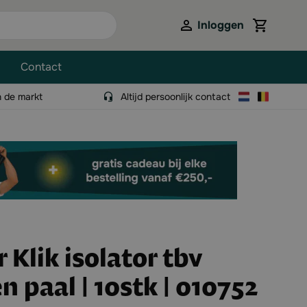
Inloggen
View cart,
Contact
n de markt
Altijd persoonlijk contact
 Klik isolator tbv
n paal | 10stk | 010752