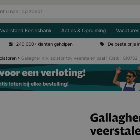
aar op zoek?
Nverstand Kennisbank
Acties & Opruiming
Vacatures
240.000+ klanten geholpen
De beste prijs i
solatoren
Gallagher Klik isolator tbv veerstalen paal | 10stk | 010752
Gallagher
veerstale