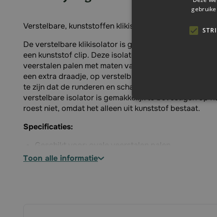
gebruike
Verstelbare, kunststoffen klikisolator!
STR
De verstelbare klikisolator is geschikt voor ovale vee
een kunststof clip. Deze isolator is enkel en alleen ge
veerstalen palen met maten van 7 en 10 mm. De isolat
een extra draadje, op verstelbare hoogte, toe te voeg
te zijn dat de runderen en schapen binnen de afrasteri
verstelbare isolator is gemakkelijk te bevestigen op h
roest niet, omdat het alleen uit kunststof bestaat.
Specificaties:
Geschikt voor: ovale veerstalen palen
Te gebruiken met: draad
toon alle informatie
Kleur: zwart
Materiaal: kunststof
Aantal in verpakking: 10 stuks