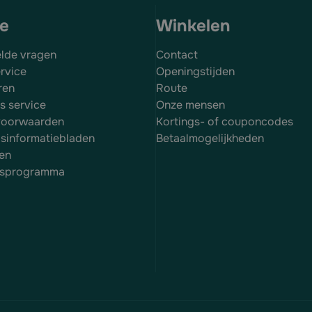
ce
Winkelen
elde vragen
Contact
rvice
Openingstijden
ren
Route
es service
Onze mensen
voorwaarden
Kortings- of couponcodes
dsinformatiebladen
Betaalmogelijkheden
en
itsprogramma