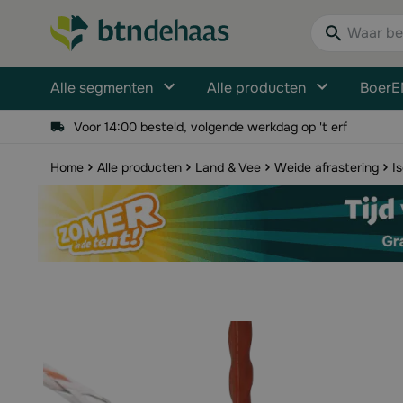
Ga naar de inhoud
Waar bent u n
Alle segmenten
Alle producten
BoerE
Voor 14:00 besteld, volgende werkdag op 't erf
Home
Alle producten
Land & Vee
Weide afrastering
I