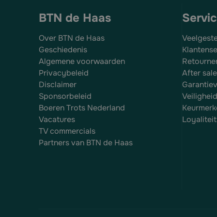
BTN de Haas
Servi
Over BTN de Haas
Veelgest
Geschiedenis
Klantense
Algemene voorwaarden
Retourne
Privacybeleid
After sal
Disclaimer
Garantie
Sponsorbeleid
Veilighei
Boeren Trots Nederland
Keurmerk
Vacatures
Loyalite
TV commercials
Partners van BTN de Haas