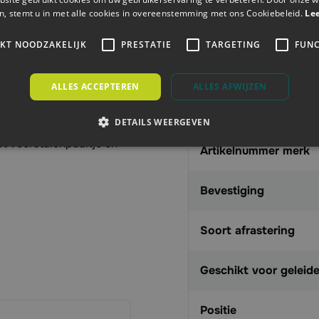
n, stemt u in met alle cookies in overeenstemming met ons Cookiebeleid.
Le
Artikelnummer
IKT NOODZAKELIJK
PRESTATIE
TARGETING
FUNC
rstalen palen en heeft
Aanbieding
schikt voor ovale
ALLES ACCEPTEREN
ALLES AFWIJZEN
or wordt gebruikt om
EAN
en. Dit om er zeker van
DETAILS WEERGEVEN
ng blijven. De
et veerstalenpaaltje en
Artikelnummer merk
Bevestiging
Soort afrastering
Geschikt voor geleide
Positie