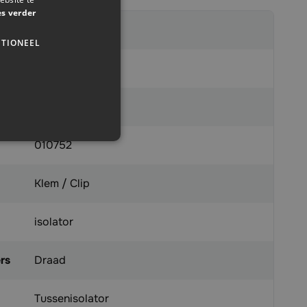
es verder
135749
TIONEEL
x
8713235010752
010752
Klem / Clip
isolator
rs
Draad
Tussenisolator