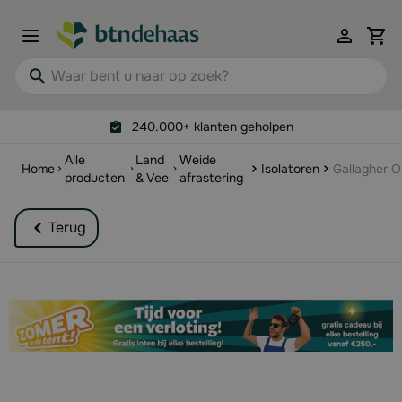
Ga naar de inhoud
View 
Waar bent u naar op zoek?
240.000+ klanten geholpen
Alle
Land
Weide
Home
Isolatoren
Gallagher O
producten
& Vee
afrastering
Terug