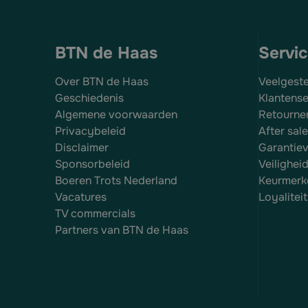
BTN de Haas
Servi
Over BTN de Haas
Veelgest
Geschiedenis
Klantense
Algemene voorwaarden
Retourne
Privacybeleid
After sal
Disclaimer
Garantie
Sponsorbeleid
Veilighei
Boeren Trots Nederland
Keurmerk
Vacatures
Loyalite
TV commercials
Partners van BTN de Haas