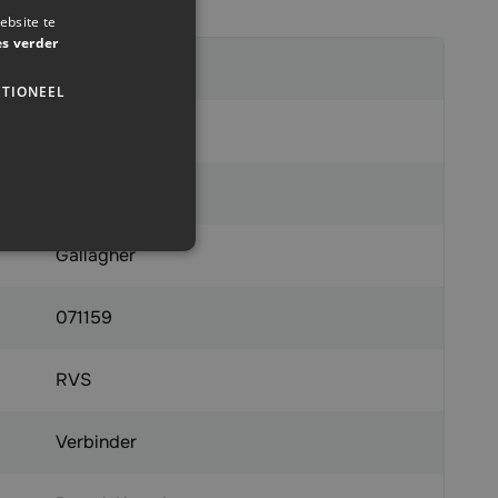
ebsite te
es verder
1356761
TIONEEL
x
8713235071159
Gallagher
071159
RVS
Verbinder