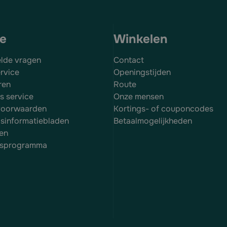
ce
Winkelen
elde vragen
Contact
rvice
Openingstijden
ren
Route
es service
Onze mensen
voorwaarden
Kortings- of couponcodes
dsinformatiebladen
Betaalmogelijkheden
en
itsprogramma