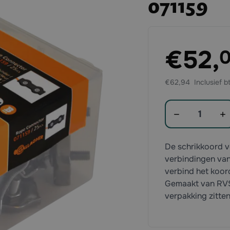
071159
Exclusief btw:
€52,
€62,94
Aantal
De schrikkoord v
verbindingen van
verbind het koor
Gemaakt van RVS 
verpakking zitten