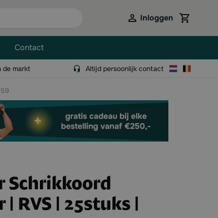
Inloggen
View cart,
Contact
n de markt
Altijd persoonlijk contact
159
r Schrikkoord
 | RVS | 25stuks |