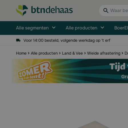
Ga naar de inhoud
Waar bent u n
Alle segmenten
Alle producten
BoerE
Voor 14:00 besteld, volgende werkdag op 't erf
Home
Alle producten
Land & Vee
Weide afrastering
D