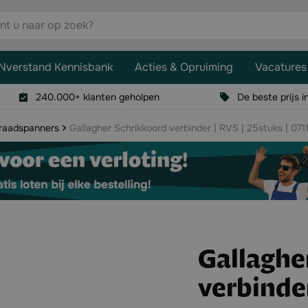
aar op zoek?
Nverstand Kennisbank
Acties & Opruiming
Vacatures
240.000+ klanten geholpen
De beste prijs i
raadspanners
Gallagher Schrikkoord verbinder | RVS | 25stuks | 071
Gallaghe
verbinder