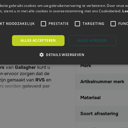
Specificaties
site gebruikt cookies om uw gebruikerservaring te verbeteren. Door onze w
n, stemt u in met alle cookies in overeenstemming met ons Cookiebeleid.
Le
Artikelnummer
of koord, gebruik
IKT NOODZAKELIJK
PRESTATIE
TARGETING
FUNC
Aanbieding
g dat het draad/ koord
ALLES ACCEPTEREN
ALLES AFWIJZEN
een draaien of aan elkaar
EAN
 veel storingen en
DETAILS WEERGEVEN
Merk
ers
van
Gallagher
kunt u
en ervoor zorgen dat de
zijn gemaakt van
RVS
en
Artikelnummer merk
ers worden
geleverd per
Materiaal
Soort afrastering