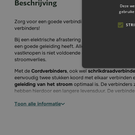
Beschrijving
Deze web
gebruike
Zorg voor een goede verbinding van uw schrikdraad- 
STR
verbinders!
Bij een elektrische afrastering is het van groot belan
een goede geleiding heeft. Alleen draden om elkaar h
vastknopen is niet voldoende en kan juist zorgen voor
stroomverlies.
Met de
Cordverbinders
, ook wel
schrikdraadverbind
eenvoudig twee stukken koord met elkaar verbinden 
geleiding van het stroom
optimaal is. De verbinders 
hebben hierdoor een langere levensduur. De verbind
25 stuks.
toon alle informatie
Specificaties:
Type: schrikdraadverbinder, Cordverbinder
Geschikt voor: schrikdraad/ schrikkoord
Materiaal: RVS